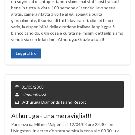
un sogno ad occhi aperti.. non siamo mai stati cosi trattati
bene in tutta la vista. 100 persone di servizio, lavanderia
gratis, camera rifatta 3 volte al gg, spiaggia pulita
giornalmente, il sorriso di tutti i lavoratori, cibo ottimo e
vario, la disponibilità della direzione italiana. la spiaggia è
bianco candido, ogni cosa è curata nei minimi dettagli! siamo
venuti via con le lacrime! Athuruga: Grazie a tutti!!
Leggi altro
01/05/2008
simonafrassi
Athuruga Diamonds Island Resort
Athuruga - una meraviglia!!!
Partenza da Milano Malpensa il 12/04/08 ore 23.30 con
Livingston. In aereo c’è stata servita la cena alle 00.30 :-( e