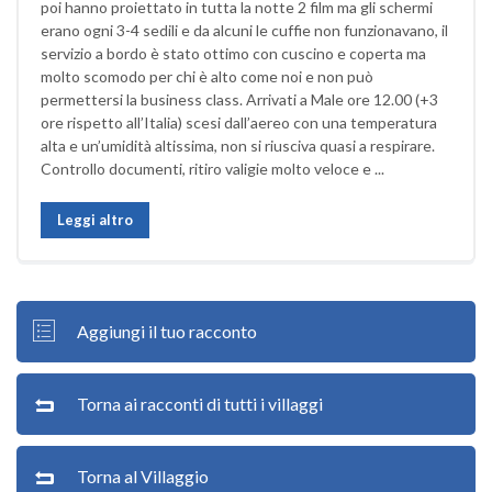
poi hanno proiettato in tutta la notte 2 film ma gli schermi
erano ogni 3-4 sedili e da alcuni le cuffie non funzionavano, il
servizio a bordo è stato ottimo con cuscino e coperta ma
molto scomodo per chi è alto come noi e non può
permettersi la business class. Arrivati a Male ore 12.00 (+3
ore rispetto all’Italia) scesi dall’aereo con una temperatura
alta e un’umidità altissima, non si riusciva quasi a respirare.
Controllo documenti, ritiro valigie molto veloce e ...
Leggi altro
Aggiungi il tuo racconto
Torna ai racconti di tutti i villaggi
Torna al Villaggio