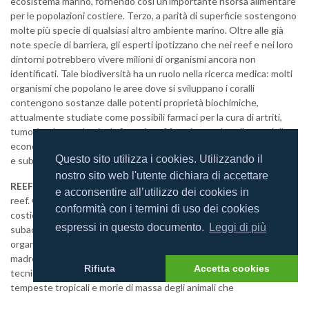
ecosistema marino, fornendo così un'importante risorsa alimentare
per le popolazioni costiere. Terzo, a parità di superficie sostengono
molte più specie di qualsiasi altro ambiente marino. Oltre alle già
note specie di barriera, gli esperti ipotizzano che nei reef e nei loro
dintorni potrebbero vivere milioni di organismi ancora non
identificati. Tale biodiversità ha un ruolo nella ricerca medica: molti
organismi che popolano le aree dove si sviluppano i coralli
contengono sostanze dalle potenti proprietà biochimiche,
attualmente studiate come possibili farmaci per la cura di artriti,
tumori e altre malattie. Infine, si reef favoriscono lo sviluppo delle
economie locali con il turismo, attirando appassionati di snorkeling
Questo sito utilizza i cookies. Utilizzando il
e subacquei.
nostro sito web l'utente dichiara di accettare
REEF VULNERABILI
Vari tipi di sollecitazioni possono danneggiare i
e acconsentire all’utilizzo dei cookies in
reef. Quelle legate all'uomo includono gli effetti dell'inquinamento
conformità con i termini di uso dei cookies
costiero, dello sviluppo incontrollato dei litorali e del turismo
espressi in questo documento.
Leggi di più
subacqueo. Altri problemi vengono dal prelievo di coralli e altri
organismi per gioiellerie e acquari, dalla demolizione delle
madrepore per l'estrazione di materiali da costruzione e dalle
Rifiuta
Accetta cookies
tecniche di pesca distruttive. Tra le cause naturali ci sono
tempeste tropicali e morie di massa degli animali che
contribuiscono al benessere dei reef. Lo sbiancamento dei coralli,