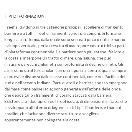
TIPI DI FORMAZIONI
I
reef
si dividono in tre categorie principali: scogliere di frangenti,
barriere e
atolli
. I reef di frangenti sono i più comuni. Si formano
lungo la terraferma, dalla quale sono separati poco o nulla, e hanno
sviluppo verticale, per la crescita di madrepore costruttrici su parti
di piattaforma continentale. Le barriere sono più estese; fra loro e
la costa si interpone un tratto di mare, una laguna, che può
misurare parecchi chilometri con profondità di decine di metri. Gli
atolli sono strutture anulari con una laguna al centro, quasi sempre
a notevole distanza dalle masse continentali, come nel Pacifico del
sud o nell’oceano Indiano. Parti di atolli e barriere spesso emergono
dal mare come basse isole; sono generate dall'azione delle onde,
che depositano i frammenti di corallo staccati dalla barriera.
Esistono altri due tipi dì reef i reef isolati, di dimensioni limitate, che
si sviluppano all'interno di lagune o altri tipi di barriere, e i banchi
corallini, che includono diverse strutture a scogliera,
apparentemente non collegate alla costa.