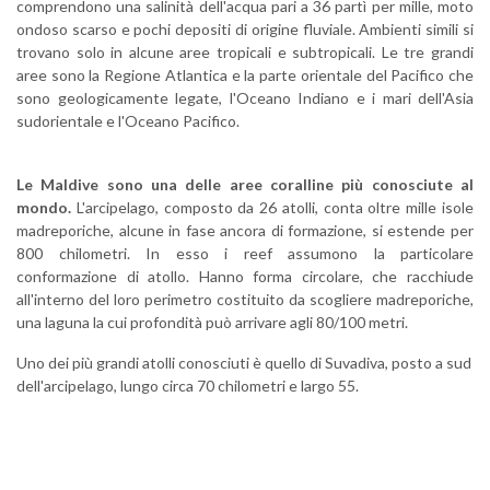
comprendono una salinità dell'acqua pari a 36 partì per mille, moto
ondoso scarso e pochi depositi di origine fluviale. Ambienti simili si
trovano solo in alcune aree tropicali e subtropicali. Le tre grandi
aree sono la Regione Atlantica e la parte orientale del Pacifico che
sono geologicamente legate, l'Oceano Indiano e i mari dell'Asia
sudorientale e l'Oceano Pacifico.
Le Maldive sono una delle aree coralline più conosciute al
mondo.
L'arcipelago, composto da 26 atolli, conta oltre mille isole
madreporiche, alcune in fase ancora di formazione, si estende per
800 chilometri. In esso i reef assumono la particolare
conformazione di atollo. Hanno forma circolare, che racchiude
all'interno del loro perimetro costituito da scogliere madreporiche,
una laguna la cui profondità può arrivare agli 80/100 metri.
Uno dei più grandi atolli conosciuti è quello di Suvadiva, posto a sud
dell'arcipelago, lungo circa 70 chilometri e largo 55.