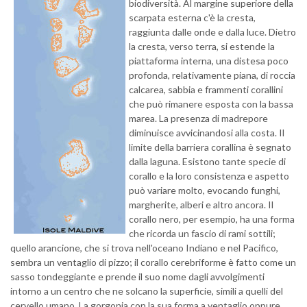
biodiversità. Al margine superiore della
scarpata esterna c'è la cresta,
raggiunta dalle onde e dalla luce. Dietro
la cresta, verso terra, si estende la
piattaforma interna, una distesa poco
profonda, relativamente piana, di roccia
calcarea, sabbia e frammenti corallini
che può rimanere esposta con la bassa
marea. La presenza di madrepore
diminuisce avvicinandosi alla costa. Il
limite della barriera corallina è segnato
dalla laguna.
Esistono tante specie di
corallo e la loro consistenza e aspetto
può variare molto, evocando funghi,
margherite, alberi e altro ancora. Il
corallo nero, per esempio, ha una forma
che ricorda un fascio di rami sottili;
quello arancione, che si trova nell'oceano Indiano e nel Pacifico,
sembra un ventaglio di pizzo; il corallo cerebriforme è fatto come un
sasso tondeggiante e prende il suo nome dagli avvolgimenti
intorno a un centro che ne solcano la superficie, simili a quelli del
cervello umano. La gorgonia con la sua forma a ventaglio oppure