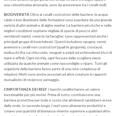
una coloratissima alcionaria, sono da annoverare tra i coralli molli.
BIODIVERSITÀ
Oltre ai coralli costruttori delle barriere, le acque
calde e ben illuminate delle formazioni sono popolate da una grande
varietà di altri animali e di alghe marine. Le barriere più ricche e nelle
migliori condizioni ospitano migliaia di specie di pesci e altri
vertebrati marini, come le tartarughe; sono rappresentati anche i
principali gruppi di invertebrati. Questi includono spugne, vermi,
anemoni e coralli non costruttori (quali le gorgonie), crostacei,
molluschi (fra cui chiocciole, vongole e polpi) ed echinodermi (ricci di
mare e affini). Ogni nicchia, ogni fessura della scogliera viene
utilizzata da qualche animale come nascondiglio o riparo. Tutti gli
organismi della barriera fanno parte di una rete complessa di
relazioni. Molti sono anche associati ad altre creature in rapporti
mutualistici di reciproco vantaggio.
L'IMPORTANZA DEI REEF
I banchi corallini hanno un valore
inestimabile per più motivi. Prima di tutto, costituiscono una
barriera protettiva per isole e coste che altrimenti sarebbero erose
dalle onde. In secondo luogo, i reef sono altamente produttivi e
creano una quantità di biomassa vivente superiore a qualsiasi altro