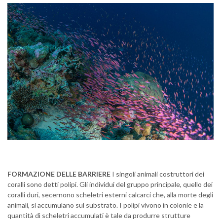
FORMAZIONE DELLE BARRIERE
I singoli animali costruttori dei
coralli sono detti polipi. Gli individui del gruppo principale, quello dei
coralli duri, secernono scheletri esterni calcarci che, alla morte degli
animali, si accumulano sul substrato. I polipi vivono in colonie e la
quantità dì scheletri accumulati è tale da produrre strutture