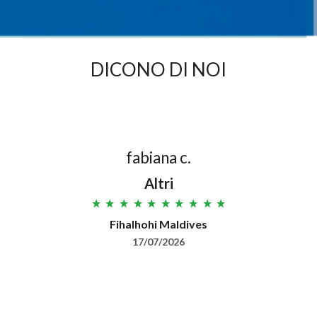
DICONO DI NOI
fabiana c.
Altri
Fihalhohi Maldives
Le 
17/07/2026
e
Abbia
un vo
parten