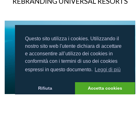
REBRANDING UNIVERSAL RESORTS
Questo sito utilizza i cookies. Utilizzando il
nostro sito web l'utente dichiara di accettare
e acconsentire all’utilizzo dei cookies in
conformità con i termini di uso dei cookies
espressi in questo documento.
Leggi di più
Rifiuta
Accetta cookies
15/12/2025
RIAPERTURA REETHI BEACH