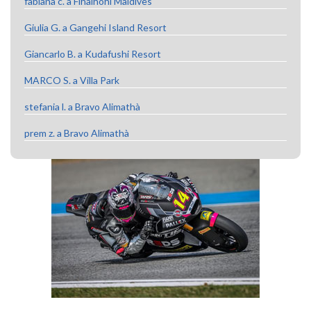
fabiana c. a Fihalhohi Maldives
Giulia G. a Gangehi Island Resort
Giancarlo B. a Kudafushi Resort
MARCO S. a Villa Park
stefania l. a Bravo Alimathà
prem z. a Bravo Alimathà