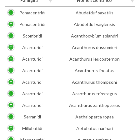
Famiglia
Nome scientifico
Pomacentridi
Abudefduf saxatilis
Pomacentridi
Abudefduf vaigiensis
Scombridi
Acanthocybium solandri
Acanturidi
Acanthurus dussumieri
Acanturidi
Acanthurus leucosternon
Acanturidi
Acanthurus lineatus
Acanturidi
Acanthurus thompsoni
Acanturidi
Acanthurus triostegus
Acanturidi
Acanthurus xanthopterus
Serranidi
Aethaloperca rogaa
Miliobatidi
Aetobatus narinari
Monacantidi
Aluterus scriptus