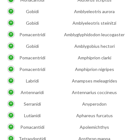
Gobidi
Amblyeleotris aurora
Gobidi
Amblyeleotris steinitzi
Pomacentridi
Amblyglyphidodon leucogaster
Gobidi
Amblygobius hectori
Pomacentridi
Amphiprion clarki
Pomacentridi
Amphiprion nigripes
Labridi
Anampses meleagrides
Antennaridi
Antennarius coccineus
Serranidi
Anyperodon
Lutianidi
Aphareus furcatus
Pomacantidi
Apolemichthys
Tetraodontidi
Arothron mappa