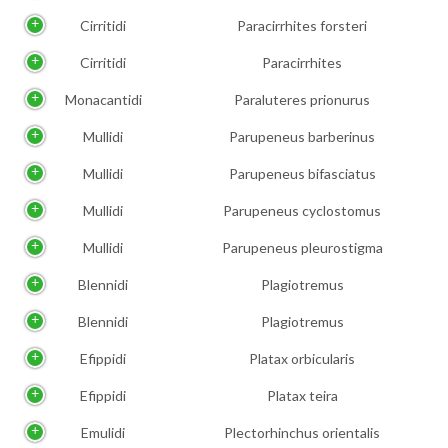
Cirritidi
Paracirrhites forsteri
Cirritidi
Paracirrhites
Monacantidi
Paraluteres prionurus
Mullidi
Parupeneus barberinus
Mullidi
Parupeneus bifasciatus
Mullidi
Parupeneus cyclostomus
Mullidi
Parupeneus pleurostigma
Blennidi
Plagiotremus
Blennidi
Plagiotremus
Efippidi
Platax orbicularis
Efippidi
Platax teira
Emulidi
Plectorhinchus orientalis