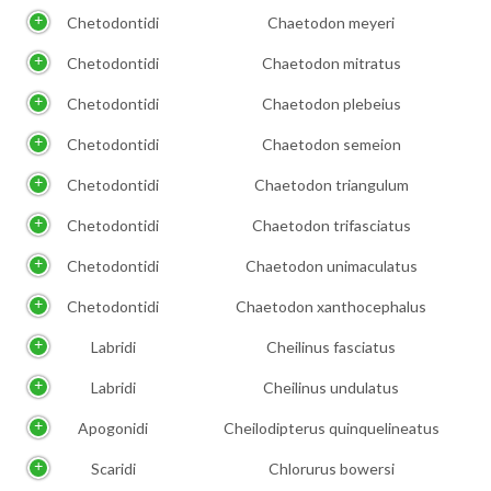
Chetodontidi
Chaetodon meyeri
Chetodontidi
Chaetodon mitratus
Chetodontidi
Chaetodon plebeius
Chetodontidi
Chaetodon semeion
Chetodontidi
Chaetodon triangulum
Chetodontidi
Chaetodon trifasciatus
Chetodontidi
Chaetodon unimaculatus
Chetodontidi
Chaetodon xanthocephalus
Labridi
Cheilinus fasciatus
Labridi
Cheilinus undulatus
Apogonidi
Cheilodipterus quinquelineatus
Scaridi
Chlorurus bowersi