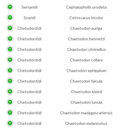
Serranidi
Cephalopholis urodeta
Scaridi
Cetoscarus bicolor
Chetodontidi
Chaetodon auriga
Chetodontidi
Chaetodon bennetti
Chetodontidi
Chaetodon citrinellus
Chetodontidi
Chaetodon collare
Chetodontidi
Chaetodon ephippium
Chetodontidi
Chaetodon falcula
Chetodontidi
Chaetodon kleinii
Chetodontidi
Chaetodon lunula
Chetodontidi
Chaetodon madagascariensis
Chetodontidi
Chaetodon melannotus