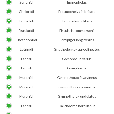
Serranidi
Epinephelus
Chelonidi
Eretmochelys imbricata
Exocetidi
Exocoetus volitans
Fistularidi
Fistularia commersonii
Chetodontidi
Forcipiger longirostris
Letrinidi
Gnathodentex aureolineatus
Labridi
Gomphosus varius
Labridi
Gomphosus
Murenidi
Gymnothorax favagineus
Murenidi
Gymnothorax javanicus
Murenidi
Gymnothorax undulatus
Labridi
Halichoeres hortulanus