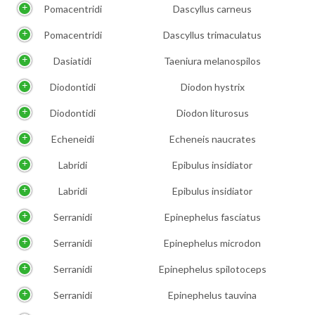
Pomacentridi
Dascyllus carneus
Pomacentridi
Dascyllus trimaculatus
Dasiatidi
Taeniura melanospilos
Diodontidi
Diodon hystrix
Diodontidi
Diodon liturosus
Echeneidi
Echeneis naucrates
Labridi
Epibulus insidiator
Labridi
Epibulus insidiator
Serranidi
Epinephelus fasciatus
Serranidi
Epinephelus microdon
Serranidi
Epinephelus spilotoceps
Serranidi
Epinephelus tauvina