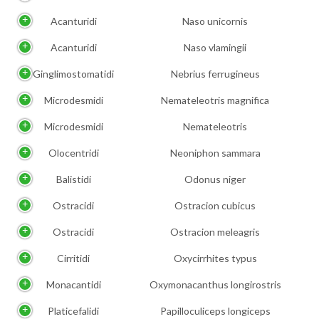
Acanturidi
Naso unicornis
Acanturidi
Naso vlamingii
Ginglimostomatidi
Nebrius ferrugineus
Microdesmidi
Nemateleotris magnifica
Microdesmidi
Nemateleotris
Olocentridi
Neoniphon sammara
Balistidi
Odonus niger
Ostracidi
Ostracion cubicus
Ostracidi
Ostracion meleagris
Cirritidi
Oxycirrhites typus
Monacantidi
Oxymonacanthus longirostris
Platicefalidi
Papilloculiceps longiceps