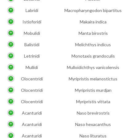
Labridi
Macropharyngodon bipartitus
Istioforidi
Makaira indica
Mobulidi
Manta birostris
Balistidi
Melichthys indicus
Letrinidi
Monotaxis grandoculis
Mullidi
Mulloidichthys vanicolensis
Olocentridi
Myripristis melanostictus
Olocentridi
Myripristis murdjan
Olocentridi
Myripristis vittata
Acanturidi
Naso brevirostris
Acanturidi
Naso hexacanthus
Acanturidi
Naso lituratus