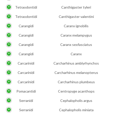
Tetraodontidi
Canthigaster tyleri
Tetraodontidi
Canthigaster valentini
Carangidi
Caranx ignobilis
Carangidi
Caranx melampygus
Carangidi
Caranx sexfasciatus
Carangidi
Caranx
Carcarinidi
Carcharhinus amblyrhynchos
Carcarinidi
Carcharhinus melanopterus
Carcarinidi
Carcharhinus plumbeus
Pomacantidi
Centropyge acanthops
Serranidi
Cephalopholis argus
Serranidi
Cephalopholis miniata