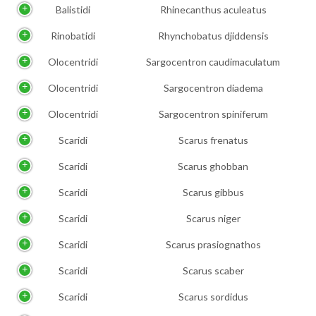
Balistidi
Rhinecanthus aculeatus
Rinobatidi
Rhynchobatus djiddensis
Olocentridi
Sargocentron caudimaculatum
Olocentridi
Sargocentron diadema
Olocentridi
Sargocentron spiniferum
Scaridi
Scarus frenatus
Scaridi
Scarus ghobban
Scaridi
Scarus gibbus
Scaridi
Scarus niger
Scaridi
Scarus prasiognathos
Scaridi
Scarus scaber
Scaridi
Scarus sordidus