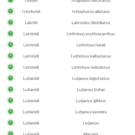
Gobidi
Istigobius decoratus
Istioforidi
Istiophorus albicans
Labridi
Labroides dimidiatus
Letrinidi
Lethrinus erythracanthus
Letrinidi
Lethrinus harak
Letrinidi
Lethrinus kallopterus
Letrinidi
Lethrinus nebulosus
Lutianidi
Lutjanus biguttatus
Lutianidi
Lutjanus bohar
Lutianidi
Lutjanus gibbus
Lutianidi
Lutjanus kasmira
Lutianidi
Lutjanus
Lutianidi
Macolor