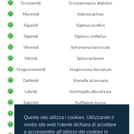
Scorpenidi
Scorpaenopsis diabolus
Murenidi
Siderea grisea
Siganidi
Siganus puellus
Siganidi
Siganus stellatus
Sfirenidi
Sphyraena barracuda
Sfirnidi
Sphyrna lewini
Stegostomatidi
Stegostoma fasciatum
Delfinidi
Stenella attenuata
Labridi
Stethojulis albovittata
Balistidi
Sufflamen bursa
Balistidi
Sufflamen chrysopterum
Questo sito utilizza i cookies. Utilizzando il
Scorpenidi
Synanceia verrucosa
nostro sito web l'utente dichiara di accettare
e acconsentire all’utilizzo dei cookies in