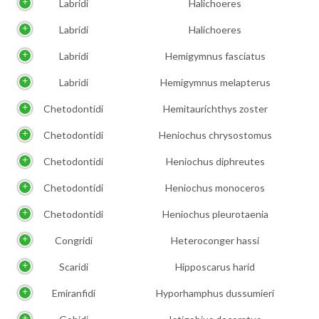
Labridi
Halichoeres
Labridi
Halichoeres
Labridi
Hemigymnus fasciatus
Labridi
Hemigymnus melapterus
Chetodontidi
Hemitaurichthys zoster
Chetodontidi
Heniochus chrysostomus
Chetodontidi
Heniochus diphreutes
Chetodontidi
Heniochus monoceros
Chetodontidi
Heniochus pleurotaenia
Congridi
Heteroconger hassi
Scaridi
Hipposcarus harid
Emiranfidi
Hyporhamphus dussumieri