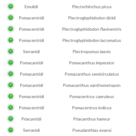
Emulidi
Plectorhinchus picus
Pomacentridi
Plectroglyphidodon dickii
Pomacentridi
Plectroglyphidodon flaviventris
Pomacentridi
Plectroglyphidodon lacrymatus
Serranidi
Plectropomus laevis
Pomacantidi
Pomacanthus imperator
Pomacantidi
Pomacanthus semicirculatus
Pomacantidi
Pomacanthus xanthometopon
Pomacentridi
Pomacentrus caeruleus
Pomacentridi
Pomacentrus indicus
Priacantidi
Priacanthus hamrur
Serranidi
Pseudanthias evansi