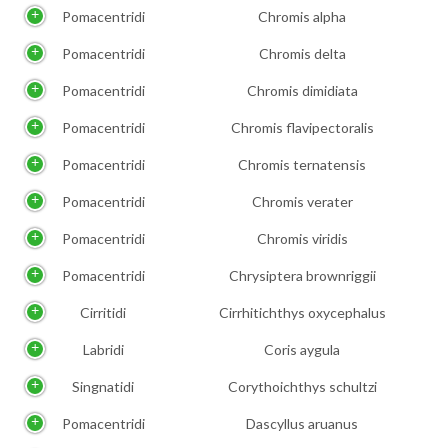
Pomacentridi
Chromis alpha
Pomacentridi
Chromis delta
Pomacentridi
Chromis dimidiata
Pomacentridi
Chromis flavipectoralis
Pomacentridi
Chromis ternatensis
Pomacentridi
Chromis verater
Pomacentridi
Chromis viridis
Pomacentridi
Chrysiptera brownriggii
Cirritidi
Cirrhitichthys oxycephalus
Labridi
Coris aygula
Singnatidi
Corythoichthys schultzi
Pomacentridi
Dascyllus aruanus