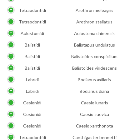
Tetraodontidi
Arothron meleagris
Tetraodontidi
Arothron stellatus
Aulostomidi
Aulostoma chinensis
Balistidi
Balistapus undulatus
Balistidi
Balistoides conspicillum
Balistidi
Balistoides viridescens
Labridi
Bodianus axillaris
Labridi
Bodianus diana
Cesionidi
Caesio lunaris
Cesionidi
Caesio suevica
Cesionidi
Caesio xanthonota
Tetraodontidi
Canthigaster bennetti