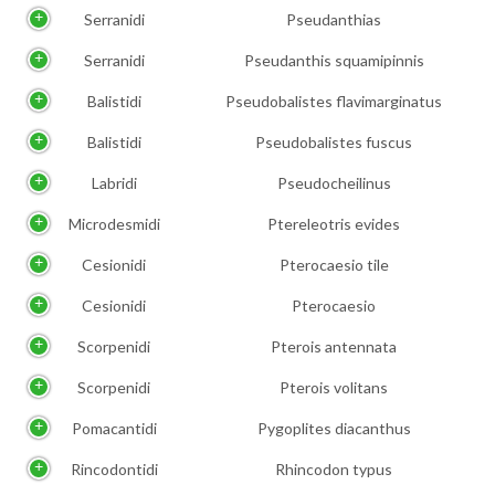
Serranidi
Pseudanthias
Serranidi
Pseudanthis squamipinnis
Balistidi
Pseudobalistes flavimarginatus
Balistidi
Pseudobalistes fuscus
Labridi
Pseudocheilinus
Microdesmidi
Ptereleotris evides
Cesionidi
Pterocaesio tile
Cesionidi
Pterocaesio
Scorpenidi
Pterois antennata
Scorpenidi
Pterois volitans
Pomacantidi
Pygoplites diacanthus
Rincodontidi
Rhincodon typus