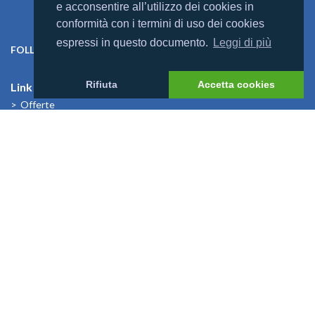
e acconsentire all’utilizzo dei cookies in
conformità con i termini di uso dei cookies
espressi in questo documento.
Leggi di più
FOLLOW US ON:
Rifiuta
Accetta cookies
Link Utili
Offerte
Villaggi
Previsioni Meteo
Cosa dicono di noi
News
I Bambini alle Maldive
News
Mondomaldive & Tony Arbolino
Leggi altro >
Rebranding Universal Resorts