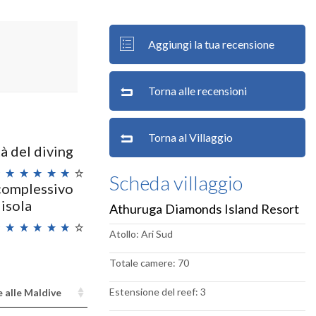
Aggiungi la tua recensione
Torna alle recensioni
Torna al Villaggio
à del diving
Scheda villaggio
complessivo
isola
Athuruga Diamonds Island Resort
Atollo: Ari Sud
Totale camere: 70
Estensione del reef: 3
e alle Maldive