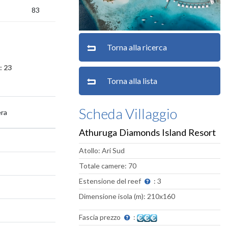
83
Torna alla ricerca
: 23
Torna alla lista
Scheda Villaggio
ra
Athuruga Diamonds Island Resort
Atollo: Ari Sud
Totale camere: 70
Estensione del reef
: 3
Dimensione isola (m): 210x160
Fascia prezzo
: