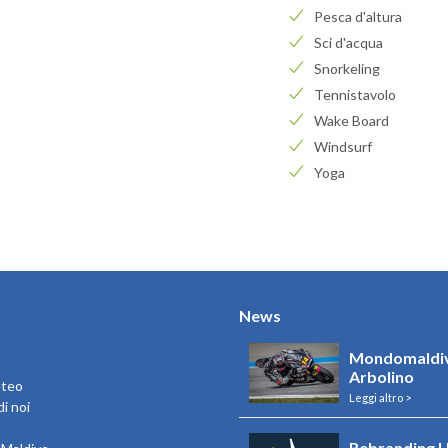
Pesca d'altura
Sci d'acqua
Snorkeling
Tennistavolo
Wake Board
Windsurf
Yoga
News
Mondomaldiv
Arbolino
eteo
Leggi altro >
i noi
Rebranding U