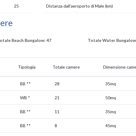
25
Distanza dall'aeroporto di Male (km)
mere
otale Beach Bungalow: 47
Totale Water Bungalow
Tipologia
Totale camere
Dimensione came
BB
**
28
35mq
WB
*
21
50mq
BB
**
11
35mq
BB
**
8
45mq