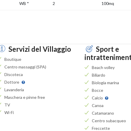
WB
*
2
100mq
Servizi del Villaggio
Sport e
intrattenimen
Boutique
Centro massaggi (SPA)
Beach volley
Discoteca
Biliardo
Dottore
Biologia marina
Lavanderia
Bocce
Maschera e pinne free
Calcio
TV
Canoa
Wi-Fi
Catamarano
Centro subacqueo
Freccette