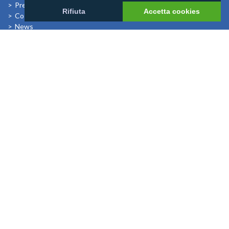
Previsioni Meteo
Rifiuta
Accetta cookies
Cosa dicono di noi
News
I Bambini alle Maldive
News
Mondomaldive & Tony Arbolino
Leggi altro >
Rebranding Universal Resorts
Leggi altro >
Riapertura Reethi Beach
Leggi altro >
Riapertura Innahura