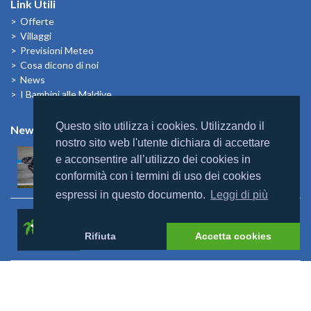
Link Utili
Offerte
Villaggi
Previsioni Meteo
Cosa dicono di noi
News
I Bambini alle Maldive
Questo sito utilizza i cookies. Utilizzando il
News
nostro sito web l'utente dichiara di accettare
Mondomaldive & Tony Arbolino
e acconsentire all’utilizzo dei cookies in
Leggi altro >
conformità con i termini di uso dei cookies
espressi in questo documento.
Leggi di più
Rebranding Universal Resorts
Leggi altro >
Rifiuta
Accetta cookies
Riapertura Reethi Beach
Leggi altro >