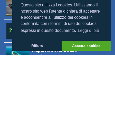
Mondomaldive & Tony Arbolino
Questo sito utilizza i cookies. Utilizzando il
Leggi altro >
nostro sito web l'utente dichiara di accettare
e acconsentire all’utilizzo dei cookies in
conformità con i termini di uso dei cookies
Rebranding Universal Resorts
espressi in questo documento.
Leggi di più
Leggi altro >
Rifiuta
Accetta cookies
Riapertura Reethi Beach
Leggi altro >
Riapertura Innahura
Leggi altro >
Visualizza tutto
Mondomaldive
Chi siamo
Contatti