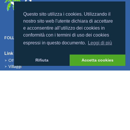
Questo sito utilizza i cookies. Utilizzando il
nostro sito web l'utente dichiara di accettare
e acconsentire all’utilizzo dei cookies in
conformità con i termini di uso dei cookies
FOLLOW US ON:
espressi in questo documento.
Leggi di più
Link Utili
Offerte
Rifiuta
Accetta cookies
Villaggi
Previsioni Meteo
Cosa dicono di noi
News
I Bambini alle Maldive
News
Mondomaldive & Tony Arbolino
Leggi altro >