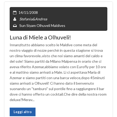
14/11/2008
Stefania&Andrea
Sun Siyam Olhuveli Maldives
Luna di Miele a Olhuveli!
Innanzitutto abbiamo scelto le Maldive come meta del
nostro viaggio di nozze perchè in questa stagione si trova
un clima favorevole..visto che noi siamo amanti del caldo e
del sole! Siamo partiti da Milano Malpensa in orario che ci
aveva riferito Azemar,abbiamo volato con Eurofly per 10 ore
e al mattino siamo arrivati a Male. Lì ci aspettava Maria di
Azemar e siamo partiti con una barca veloce,dopo 45minuti
siamo arrivati a Olhuveli! Ci hanno dato il benvenuto
suonando un "tamburo" sul pontile fino a raggiungere il bar
dove ci hanno offerto un cocktail.Che dire della nostra room
deluxe?Merav...
Leggi altro