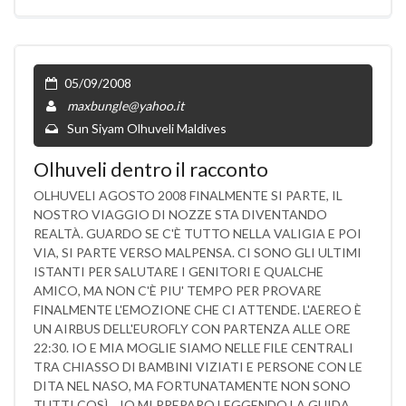
05/09/2008
maxbungle@yahoo.it
Sun Siyam Olhuveli Maldives
Olhuveli dentro il racconto
OLHUVELI AGOSTO 2008 FINALMENTE SI PARTE, IL
NOSTRO VIAGGIO DI NOZZE STA DIVENTANDO
REALTÀ. GUARDO SE C'È TUTTO NELLA VALIGIA E POI
VIA, SI PARTE VERSO MALPENSA. CI SONO GLI ULTIMI
ISTANTI PER SALUTARE I GENITORI E QUALCHE
AMICO, MA NON C'È PIU' TEMPO PER PROVARE
FINALMENTE L'EMOZIONE CHE CI ATTENDE. L'AEREO È
UN AIRBUS DELL'EUROFLY CON PARTENZA ALLE ORE
22:30. IO E MIA MOGLIE SIAMO NELLE FILE CENTRALI
TRA CHIASSO DI BAMBINI VIZIATI E PERSONE CON LE
DITA NEL NASO, MA FORTUNATAMENTE NON SONO
TUTTI COSÌ... IO MI PREPARO LEGGENDO LA GUIDA