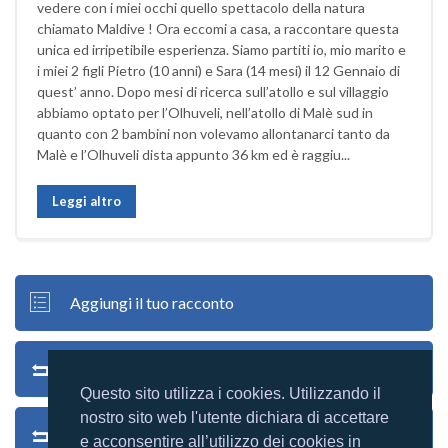
vedere con i miei occhi quello spettacolo della natura
chiamato Maldive ! Ora eccomi a casa, a raccontare questa
unica ed irripetibile esperienza. Siamo partiti io, mio marito e
i miei 2 figli Pietro (10 anni) e Sara (14 mesi) il 12 Gennaio di
quest’ anno. Dopo mesi di ricerca sull’atollo e sul villaggio
abbiamo optato per l’Olhuveli, nell’atollo di Malè sud in
quanto con 2 bambini non volevamo allontanarci tanto da
Malè e l’Olhuveli dista appunto 36 km ed è raggiu...
Leggi altro
Aggiungi il tuo racconto
Torna ai racconti di tutti i villaggi
Questo sito utilizza i cookies. Utilizzando il
nostro sito web l'utente dichiara di accettare
Torna al Villaggio
e acconsentire all’utilizzo dei cookies in