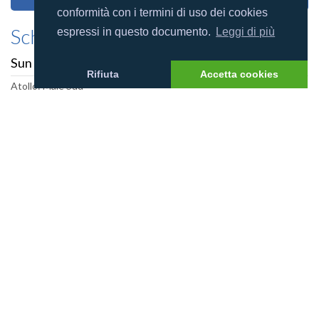
conformità con i termini di uso dei cookies
Scheda villaggio
espressi in questo documento.
Leggi di più
Sun Siyam Olhuveli Maldives
Rifiuta
Accetta cookies
Atollo: Male Sud
Totale camere: 482
Estensione del reef: 1
Dimensione isola (m): 1,050x170
Categoria resort:
Foto villaggio
Mappa villaggio