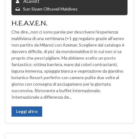
ALain81
Sun Siyam Olhuveli Maldives
H.E.A.V.E.N.
Che dire...non ci sono parole per descrivere l'esperienza
maldiviana di una settimana (+1 gg regalato grazie all'aereo
non partito da Milano) con Azemar. Scegliere dal catalogo è
davvero difficile, di piu' da mondomaldive.it in cui non si sa
proprio che pesci pigliare. Ma abbiamo scelto un posto
fantastico: ottima barriera, mare dai colori contrastanti,
laguna immensa, spiaggia bianca e vegetazione da giardino
botanico Resort perfetto con camere pulite due volte al
giorno con consegna di asciugamano per la giornata
successiva. Ristorante a buffet internazionale.
Internazionale a differenza de...
Leggi altro