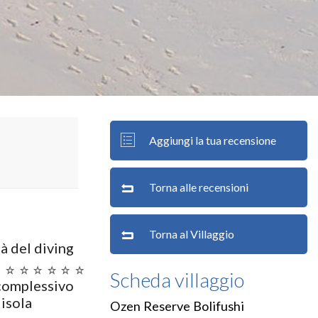
Aggiungi la tua recensione
Torna alle recensioni
Torna al Villaggio
à del diving
Scheda villaggio
complessivo
isola
Ozen Reserve Bolifushi