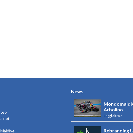
News
Mondomaldiv
Arbolino
eteo
Leggi altro >
i noi
Rebranding U
e Maldive