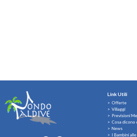
Link Utili
Offerte
Villaggi
Previsioni M
Cosa dicono d
News
I Bambini all