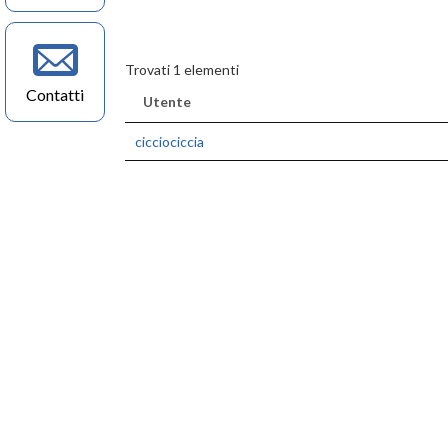
Trovati 1 elementi
Contatti
Utente
cicciociccia