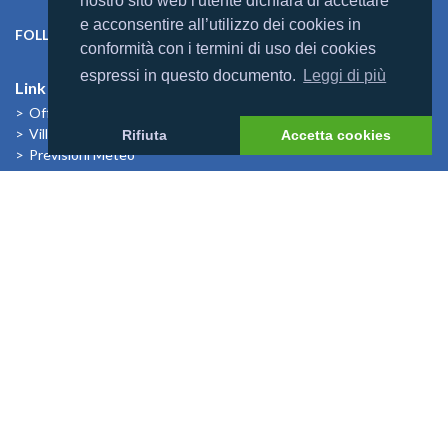
nostro sito web l'utente dichiara di accettare
e acconsentire all’utilizzo dei cookies in
FOLLOW US ON:
conformità con i termini di uso dei cookies
espressi in questo documento.
Leggi di più
Link Utili
Offerte
Villaggi
Rifiuta
Accetta cookies
Previsioni Meteo
Cosa dicono di noi
News
I Bambini alle Maldive
News
Mondomaldive & Tony Arbolino
Leggi altro >
Rebranding Universal Resorts
Leggi altro >