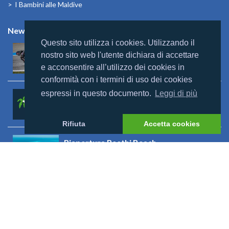
I Bambini alle Maldive
News
Questo sito utilizza i cookies. Utilizzando il
Mondomaldive & Tony Arbolino
nostro sito web l'utente dichiara di accettare
Leggi altro >
e acconsentire all’utilizzo dei cookies in
conformità con i termini di uso dei cookies
espressi in questo documento.
Leggi di più
Rebranding Universal Resorts
Leggi altro >
Rifiuta
Accetta cookies
Riapertura Reethi Beach
Leggi altro >
Riapertura Innahura
Leggi altro >
Visualizza tutto