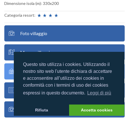
Dimensione isola (m): 330x200
Categoria resort:
Foto villaggio
Mappa villaggio
Questo sito utilizza i cookies. Utilizzando il
Recensioni utenti
nostro sito web l'utente dichiara di accettare
e acconsentire all’utilizzo dei cookies in
conformità con i termini di uso dei cookies
Racconti utenti
espressi in questo documento.
Leggi di più
Foto utenti
Rifiuta
Accetta cookies
Google map