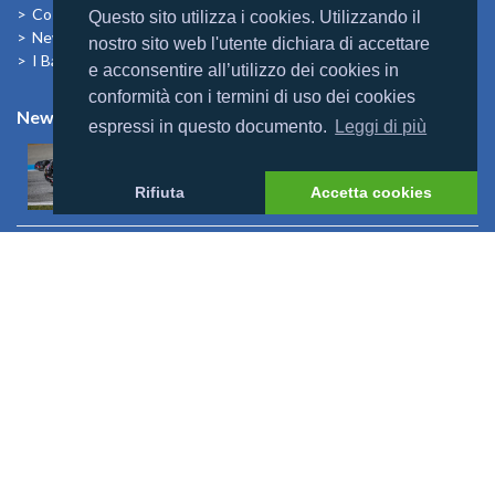
Cosa dicono di noi
Questo sito utilizza i cookies. Utilizzando il
News
nostro sito web l'utente dichiara di accettare
I Bambini alle Maldive
e acconsentire all’utilizzo dei cookies in
conformità con i termini di uso dei cookies
News
espressi in questo documento.
Leggi di più
Mondomaldive & Tony Arbolino
Leggi altro >
Rifiuta
Accetta cookies
Rebranding Universal Resorts
Leggi altro >
Riapertura Reethi Beach
Leggi altro >
Riapertura Innahura
Leggi altro >