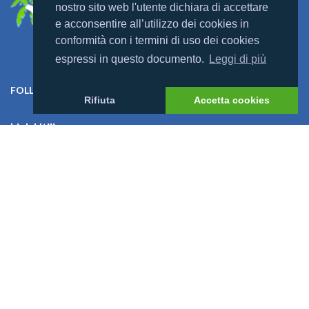
nostro sito web l'utente dichiara di accettare
e acconsentire all’utilizzo dei cookies in
conformità con i termini di uso dei cookies
espressi in questo documento.
Leggi di più
FOLLOW US ON:
Rifiuta
Accetta cookies
Link Utili
Offerte
Villaggi
Previsioni Meteo
Cosa dicono di noi
News
I Bambini alle Maldive
News
Mondomaldive & Tony Arbolino
Leggi altro >