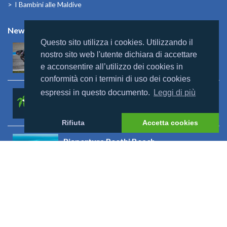
I Bambini alle Maldive
News
Questo sito utilizza i cookies. Utilizzando il
Mondomaldive & Tony Arbolino
nostro sito web l'utente dichiara di accettare
Leggi altro >
e acconsentire all’utilizzo dei cookies in
conformità con i termini di uso dei cookies
espressi in questo documento.
Leggi di più
Rebranding Universal Resorts
Leggi altro >
Rifiuta
Accetta cookies
Riapertura Reethi Beach
Leggi altro >
Riapertura Innahura
Leggi altro >
Visualizza tutto