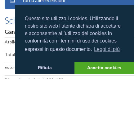
Torna alle recensioni
Scheda villaggio
Questo sito utilizza i cookies. Utilizzando il
nostro sito web l'utente dichiara di accettare
Gangehi Island Resort
e acconsentire all’utilizzo dei cookies in
conformità con i termini di uso dei cookies
Atollo: Ari Nord
espressi in questo documento.
Leggi di più
Totale camere: 45
Estensione del reef: 2
Rifiuta
Accetta cookies
Dimensione isola (m): 200x150
Categoria resort:
Foto villaggio
Mappa villaggio