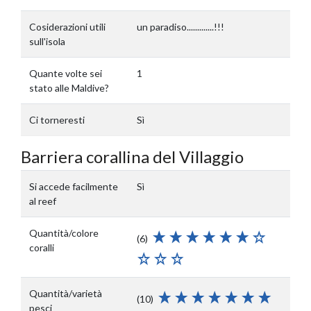
Cosiderazioni utili
un paradiso.............!!!
sull'isola
Quante volte sei
1
stato alle Maldive?
Ci torneresti
Sì
Barriera corallina del Villaggio
Si accede facilmente
Sì
al reef
Quantità/colore
(6)
coralli
Quantità/varietà
(10)
pesci