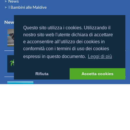
News
I Bambini alle Maldive
News
Questo sito utilizza i cookies. Utilizzando il
Mondomaldive & Tony Arbolino
nostro sito web l'utente dichiara di accettare
Leggi altro >
e acconsentire all’utilizzo dei cookies in
conformità con i termini di uso dei cookies
espressi in questo documento.
Leggi di più
Rebranding Universal Resorts
Leggi altro >
Rifiuta
Accetta cookies
Riapertura Reethi Beach
Leggi altro >
Riapertura Innahura
Leggi altro >