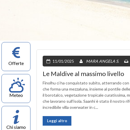
11/01/2025
MARA ANGELA S.
Offerte
Le Maldive al massimo livello
Finolhu ci ha conquistato subito, atterrando con l
che forma una mezzaluna, insieme al pontile delle 
Meteo
il borotalco, vegetazione tropicale curatissima,
che lavorano sull'isola. Saanhi è stato il nostro r
incredibile villa overwater in c...
Leggi altro
Chi siamo