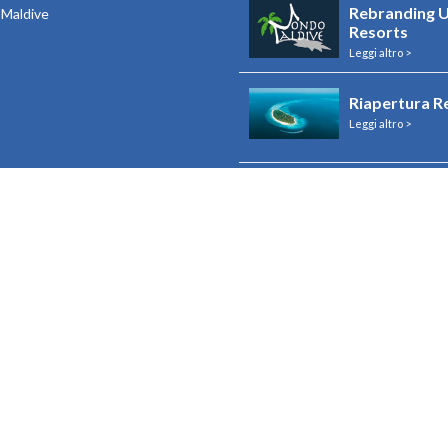
Rebranding U
e Maldive
Resorts
Leggi altro >
Riapertura R
Leggi altro >
Riapertura I
Leggi altro >
Visualizza tutto
o contenuto nel “Registro nazionale degli aiuti di Stato” di cui all’articolo
9 All Rights Reserved |
Termini d’uso
|
Privacy Policy & Cookie Policy
| P