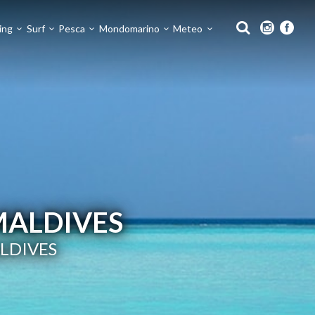
ing
Surf
Pesca
Mondomarino
Meteo
MALDIVES
ALDIVES