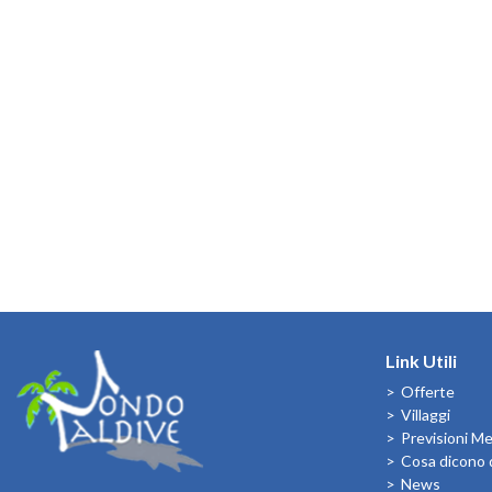
Link Utili
Offerte
Villaggi
Previsioni M
Cosa dicono d
News