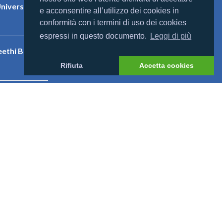
niversal
e acconsentire all’utilizzo dei cookies in
conformità con i termini di uso dei cookies
espressi in questo documento.
Leggi di più
eethi Beach
Rifiuta
Accetta cookies
nnahura
 52 L. 234/2012
https://www.rna.gov.it/sites/PortaleRNA/it_IT/home
. IVA IT06562180965 |