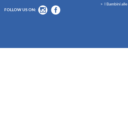
I Bambini all
FOLLOW US ON:
In relazione agli aiuti di Stato e aiuti de Minimis, si rimanda a quant
MondoMaldive
© 201