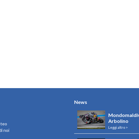
News
Mondomaldiv
Arbolino
eteo
Leggi altro >
i noi