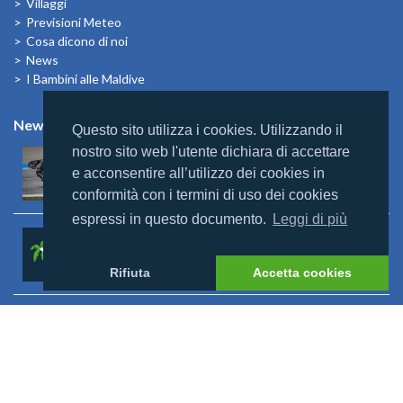
Villaggi
Previsioni Meteo
Cosa dicono di noi
News
I Bambini alle Maldive
News
Questo sito utilizza i cookies. Utilizzando il
nostro sito web l'utente dichiara di accettare
Mondomaldive & Tony Arbolino
e acconsentire all’utilizzo dei cookies in
Leggi altro >
conformità con i termini di uso dei cookies
espressi in questo documento.
Leggi di più
Rebranding Universal Resorts
Leggi altro >
Rifiuta
Accetta cookies
Riapertura Reethi Beach
Leggi altro >
Riapertura Innahura