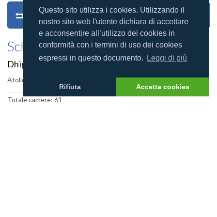
Questo sito utilizza i cookies. Utilizzando il
Torna al Villaggio
nostro sito web l'utente dichiara di accettare
e acconsentire all’utilizzo dei cookies in
Scheda villaggio
conformità con i termini di uso dei cookies
espressi in questo documento.
Leggi di più
Dhiggiri Maldives
Atollo: Felidhoo
Rifiuta
Accetta cookies
Totale camere: 61
Estensione del reef: 2
Dimensione isola (m): 270x80
Categoria resort:
Foto villaggio