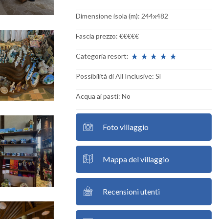
Dimensione isola (m): 244x482
Fascia prezzo:
€
€
€
€
€
Categoria resort:
Possibilità di All Inclusive: Sì
Acqua ai pasti: No
Foto villaggio
Mappa del villaggio
Recensioni utenti