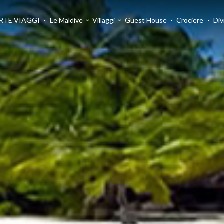
RTE VIAGGI
Le Maldive
Villaggi
Guest House
Crociere
Div