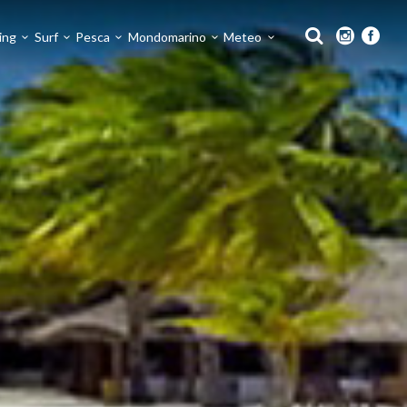
ing
Surf
Pesca
Mondomarino
Meteo