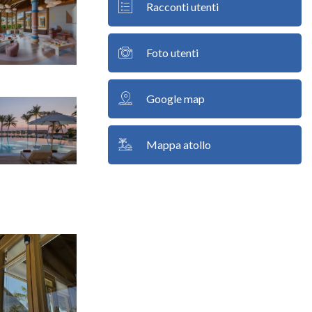
Racconti utenti
Foto utenti
Google map
Mappa atollo