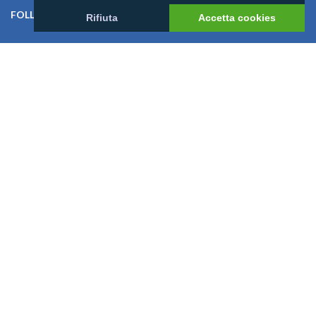
FOLLOW US ON:
Rifiuta
Accetta cookies
Link Utili
Offerte
Villaggi
Previsioni Meteo
Cosa dicono di noi
News
I Bambini alle Maldive
News
Mondomaldive & Tony Arbolino
Leggi altro >
Rebranding Universal Resorts
Leggi altro >