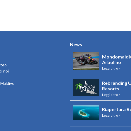
News
Mondomaldiv
Arbolino
eteo
Leggi altro >
i noi
Rebranding U
e Maldive
Resorts
Leggi altro >
Riapertura R
Leggi altro >