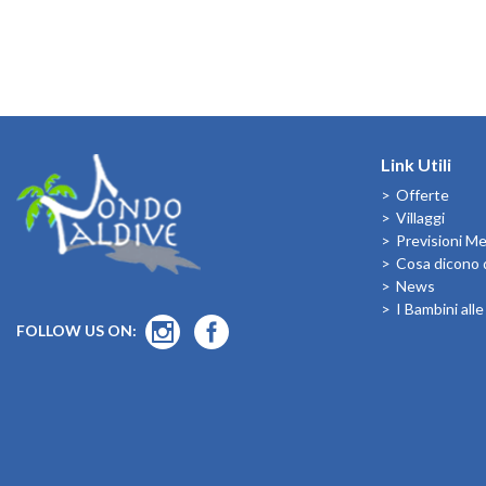
Link Utili
Offerte
Villaggi
Previsioni M
Cosa dicono d
News
I Bambini all
FOLLOW US ON: