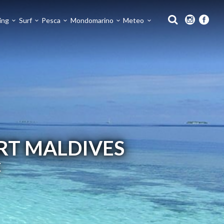
ing
Surf
Pesca
Mondomarino
Meteo
ORT MALDIVES
E