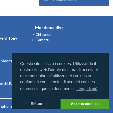
Mondomaldive
Chi siamo
e & Tony
Contatti
niversal
Questo sito utilizza i cookies. Utilizzando il
nostro sito web l'utente dichiara di accettare
e acconsentire all’utilizzo dei cookies in
conformità con i termini di uso dei cookies
eethi Beach
espressi in questo documento.
Leggi di più
Rifiuta
Accetta cookies
nnahura