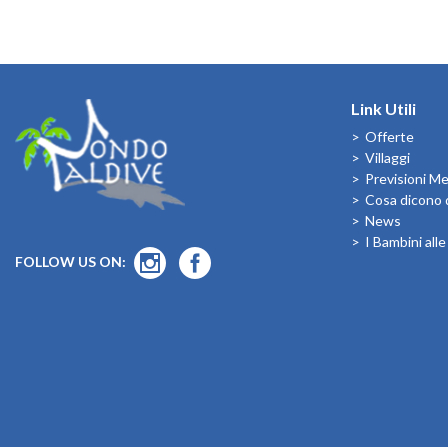
Link Utili
Offerte
Villaggi
Previsioni M
Cosa dicono d
News
I Bambini all
FOLLOW US ON: