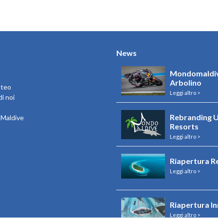
News
Mondomaldiv
Arbolino
eteo
Leggi altro >
i noi
Rebranding U
e Maldive
Resorts
Leggi altro >
Riapertura R
Leggi altro >
Riapertura I
Leggi altro >