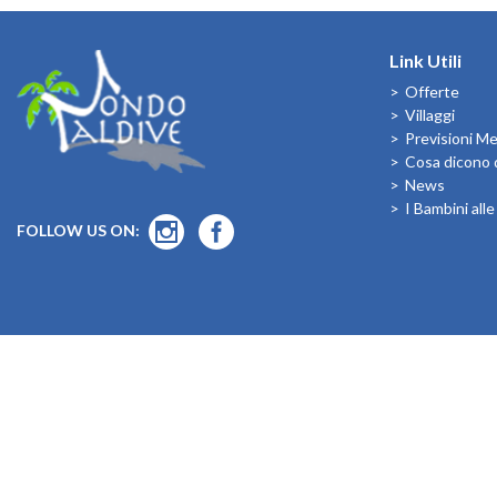
Link Utili
Offerte
Villaggi
Previsioni M
Cosa dicono d
News
I Bambini all
FOLLOW US ON: