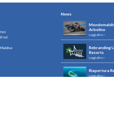
News
Mondomaldiv
Arbolino
eteo
Leggi altro >
i noi
Rebranding U
e Maldive
Resorts
Leggi altro >
Riapertura R
Leggi altro >
Riapertura I
Leggi altro >
Visualizza tutto