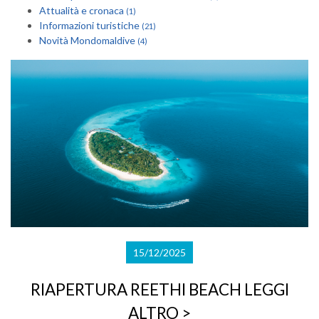
Attualità e cronaca
(1)
Informazioni turistiche
(21)
Novità Mondomaldive
(4)
15/12/2025
RIAPERTURA REETHI BEACH
LEGGI
ALTRO >