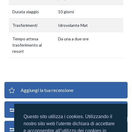
Durata viaggio
10 giorni
Trasferimenti
Idrovolante Mat
Tempo attesa
Da una a due ore
trasferimento al
resort
Aggiungi la tua recensione
Torna al Villaggio
Questo sito utilizza i cookies. Utilizzando il
nostro sito web l'utente dichiara di accettare
Torna alle recensioni
e acconsentire all’utilizzo dei cookies in