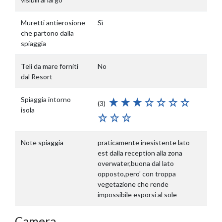
Muretti antierosione
Sì
che partono dalla
spiaggia
Teli da mare forniti
No
dal Resort
Spiaggia intorno
(3)
isola
Note spiaggia
praticamente inesistente lato
est dalla reception alla zona
overwater,buona dal lato
opposto,pero' con troppa
vegetazione che rende
impossibile esporsi al sole
Camera