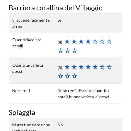
Barriera corallina del Villaggio
Si accede facilmente
Sì
al reef
Quantità/colore
(4)
coralli
Quantità/varietà
(5)
pesci
Note reef
Buon reef ,discreta quantita'
coralli,buona varieta' di pesci
Spiaggia
Muretti antierosione
No
visibili al largo