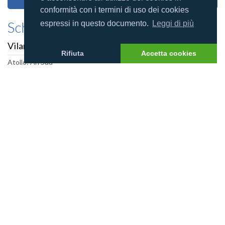
conformità con i termini di uso dei cookies
Scheda villaggio
espressi in questo documento.
Leggi di più
Vilamendhoo Island Resort
Rifiuta
Accetta cookies
Atollo: Ari Sud
Totale camere: 184
Estensione del reef: 3
Dimensione isola (m): 670x200
Categoria resort:
Foto villaggio
Mappa villaggio