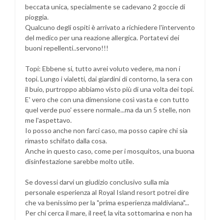
beccata unica, specialmente se cadevano 2 goccie di
pioggia.
Qualcuno degli ospiti è arrivato a richiedere l'intervento
del medico per una reazione allergica. Portatevi dei
buoni repellenti..servono!!!
Topi: Ebbene si, tutto avrei voluto vedere, ma non i
topi. Lungo i vialetti, dai giardini di contorno, la sera con
il buio, purtroppo abbiamo visto più di una volta dei topi.
E' vero che con una dimensione così vasta e con tutto
quel verde puo' essere normale...ma da un 5 stelle, non
me l'aspettavo.
Io posso anche non farci caso, ma posso capire chi sia
rimasto schifato dalla cosa.
Anche in questo caso, come per i mosquitos, una buona
disinfestazione sarebbe molto utile.
Se dovessi darvi un giudizio conclusivo sulla mia
personale esperienza al Royal Island resort potrei dire
che va benissimo per la "prima esperienza maldiviana"...
Per chi cerca il mare, il reef, la vita sottomarina e non ha