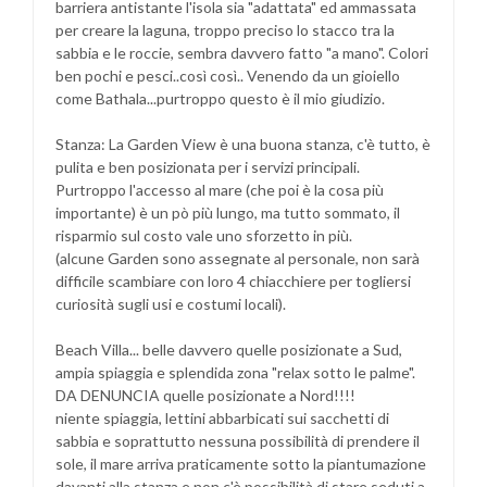
barriera antistante l'isola sia "adattata" ed ammassata
per creare la laguna, troppo preciso lo stacco tra la
sabbia e le roccie, sembra davvero fatto "a mano". Colori
ben pochi e pesci..così così.. Venendo da un gioiello
come Bathala...purtroppo questo è il mio giudizio.
Stanza: La Garden View è una buona stanza, c'è tutto, è
pulita e ben posizionata per i servizi principali.
Purtroppo l'accesso al mare (che poi è la cosa più
importante) è un pò più lungo, ma tutto sommato, il
risparmio sul costo vale uno sforzetto in più.
(alcune Garden sono assegnate al personale, non sarà
difficile scambiare con loro 4 chiacchiere per togliersi
curiosità sugli usi e costumi locali).
Beach Villa... belle davvero quelle posizionate a Sud,
ampia spiaggia e splendida zona "relax sotto le palme".
DA DENUNCIA quelle posizionate a Nord!!!!
niente spiaggia, lettini abbarbicati sui sacchetti di
sabbia e soprattutto nessuna possibilità di prendere il
sole, il mare arriva praticamente sotto la piantumazione
davanti alla stanza e non c'è possibilità di stare seduti a