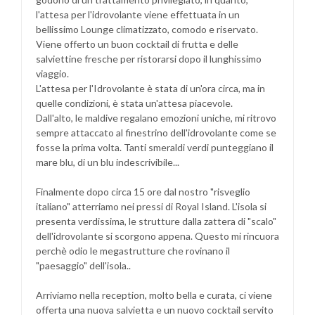
l'attesa per l'idrovolante viene effettuata in un
bellissimo Lounge climatizzato, comodo e riservato.
Viene offerto un buon cocktail di frutta e delle
salviettine fresche per ristorarsi dopo il lunghissimo
viaggio.
L'attesa per l'Idrovolante è stata di un'ora circa, ma in
quelle condizioni, è stata un'attesa piacevole.
Dall'alto, le maldive regalano emozioni uniche, mi ritrovo
sempre attaccato al finestrino dell'idrovolante come se
fosse la prima volta. Tanti smeraldi verdi punteggiano il
mare blu, di un blu indescrivibile...
Finalmente dopo circa 15 ore dal nostro "risveglio
italiano" atterriamo nei pressi di Royal Island. L'isola si
presenta verdissima, le strutture dalla zattera di "scalo"
dell'idrovolante si scorgono appena. Questo mi rincuora
perchè odio le megastrutture che rovinano il
"paesaggio" dell'isola..
Arriviamo nella reception, molto bella e curata, ci viene
offerta una nuova salvietta e un nuovo cocktail servito