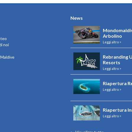
News
Mondomaldiv
Arbolino
eteo
Leggi altro >
i noi
Rebranding U
e Maldive
Resorts
Leggi altro >
Riapertura R
Leggi altro >
Riapertura I
Leggi altro >