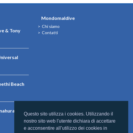
Mondomaldive
Chi siamo
e & Tony
Contatti
niversal
eethi Beach
nnahura
Questo sito utilizza i cookies. Utilizzando il
nostro sito web l'utente dichiara di accettare
e acconsentire all’utilizzo dei cookies in