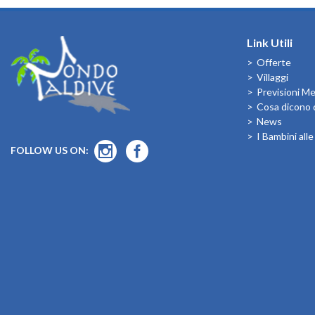
Link Utili
Offerte
Villaggi
Previsioni M
Cosa dicono d
News
I Bambini all
FOLLOW US ON: