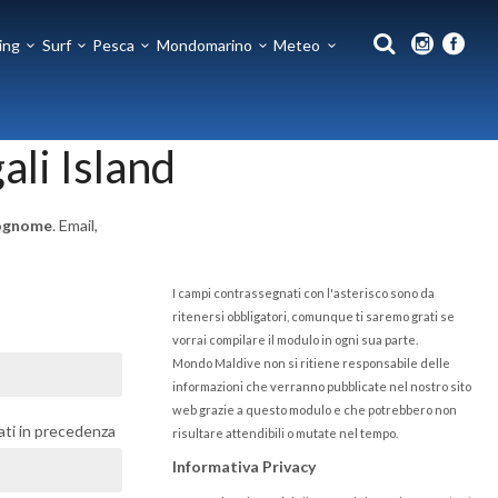
ing
Surf
Pesca
Mondomarino
Meteo
li Island
 cognome
. Email,
I campi contrassegnati con l'asterisco sono da
ritenersi obbligatori, comunque ti saremo grati se
vorrai compilare il modulo in ogni sua parte.
Mondo Maldive non si ritiene responsabile delle
informazioni che verranno pubblicate nel nostro sito
web grazie a questo modulo e che potrebbero non
tati in precedenza
risultare attendibili o mutate nel tempo.
Informativa Privacy