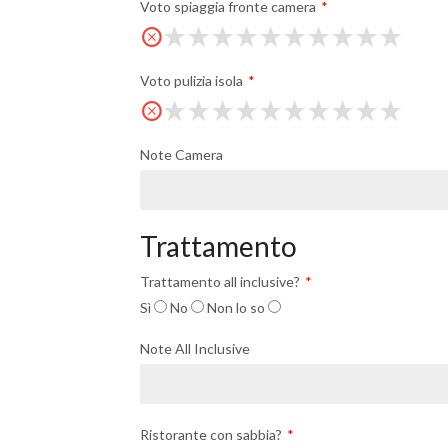
Voto spiaggia fronte camera
Voto pulizia isola
Note Camera
Trattamento
Trattamento all inclusive?
Sì
No
Non lo so
Note All Inclusive
Ristorante con sabbia?