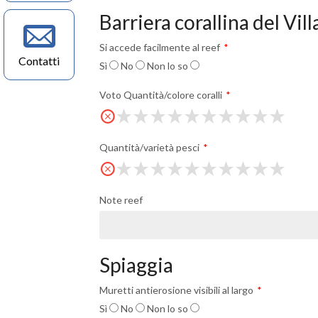
Barriera corallina del Vil
Si accede facilmente al reef
Contatti
Sì
No
Non lo so
Voto Quantità/colore coralli
Quantità/varietà pesci
Note reef
Spiaggia
Muretti antierosione visibili al largo
Sì
No
Non lo so