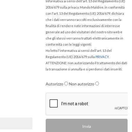
Informativa ai sensi dell'art. 13 del Regolamento (UE)
2016/679 sulla privacy. Mondo Maldive, in conformità
con l'art. 13 del Regolamento (UE) 2016/679, dichiara
che i dati verranno raccolti esclusivamente con la
finalità di rendere note informazioni di interesse
generale ad uso dei visitatori del nostro sito web e
che gli stessi verranno trattati elettronicamente in
conformità con le leggi vigenti.
Ho letto l'informativa ai sensi dell'art. 13 del
Regolamento (UE) 2016/679 sulla
PRIVACY
.
ATTENZIONE: non autorizzando il trattamento dei dati
la transazione si annulla e si perdono i dati inseriti.
Autorizzo
Non autorizzo