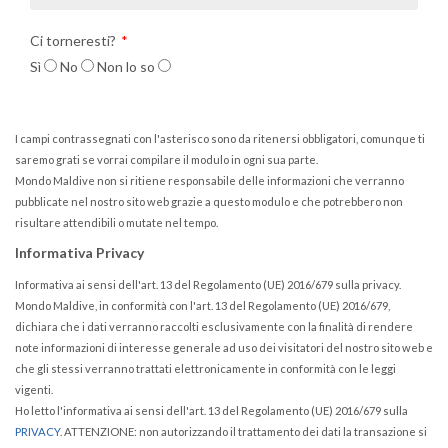
Ci torneresti?
Sì
No
Non lo so
I campi contrassegnati con l'asterisco sono da ritenersi obbligatori, comunque ti
saremo grati se vorrai compilare il modulo in ogni sua parte.
Mondo Maldive non si ritiene responsabile delle informazioni che verranno
pubblicate nel nostro sito web grazie a questo modulo e che potrebbero non
risultare attendibili o mutate nel tempo.
Informativa Privacy
Informativa ai sensi dell'art. 13 del Regolamento (UE) 2016/679 sulla privacy.
Mondo Maldive, in conformità con l'art. 13 del Regolamento (UE) 2016/679,
dichiara che i dati verranno raccolti esclusivamente con la finalità di rendere
note informazioni di interesse generale ad uso dei visitatori del nostro sito web e
che gli stessi verranno trattati elettronicamente in conformità con le leggi
vigenti.
Ho letto l'informativa ai sensi dell'art. 13 del Regolamento (UE) 2016/679 sulla
PRIVACY
. ATTENZIONE: non autorizzando il trattamento dei dati la transazione si