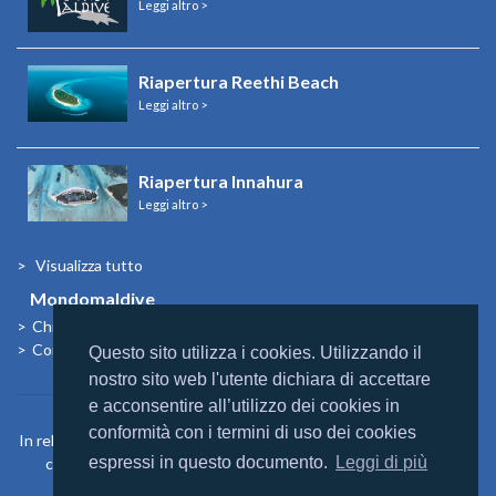
Leggi altro >
Riapertura Reethi Beach
Leggi altro >
Riapertura Innahura
Leggi altro >
Visualizza tutto
Mondomaldive
Chi siamo
Contatti
Questo sito utilizza i cookies. Utilizzando il
nostro sito web l'utente dichiara di accettare
e acconsentire all’utilizzo dei cookies in
conformità con i termini di uso dei cookies
In relazione agli aiuti di Stato e aiuti de Minimis, si rimanda a quanto
espressi in questo documento.
Leggi di più
contenuto nel “Registro nazionale degli aiuti di Stato” di cui
all’articolo 52 L. 234/2012