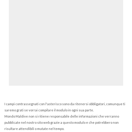
I campi contrassegnati con l'asterisco sono da ritenersi obbligatori, comunque ti
saremo grati se vorrai compilare il modulo in ogni sua parte.
Mondo Maldive non si ritiene responsabile delle informazioni che verranno
pubblicate nel nostro sito web grazie a questo modulo e che potrebbero non
risultare attendibili o mutate nel tempo.