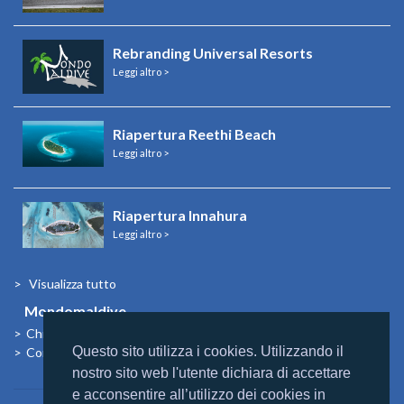
Rebranding Universal Resorts
Leggi altro >
Riapertura Reethi Beach
Leggi altro >
Riapertura Innahura
Leggi altro >
Visualizza tutto
Mondomaldive
Chi siamo
Questo sito utilizza i cookies. Utilizzando il
Contatti
nostro sito web l'utente dichiara di accettare
e acconsentire all’utilizzo dei cookies in