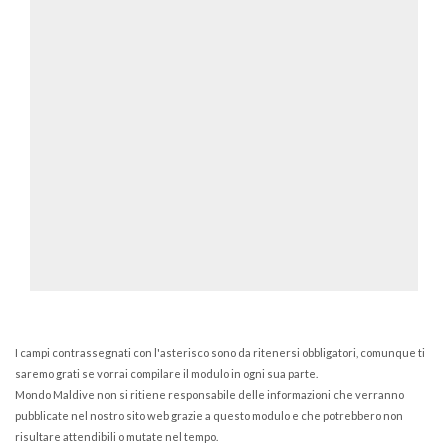
I campi contrassegnati con l'asterisco sono da ritenersi obbligatori, comunque ti
saremo grati se vorrai compilare il modulo in ogni sua parte.
Mondo Maldive non si ritiene responsabile delle informazioni che verranno
pubblicate nel nostro sito web grazie a questo modulo e che potrebbero non
risultare attendibili o mutate nel tempo.