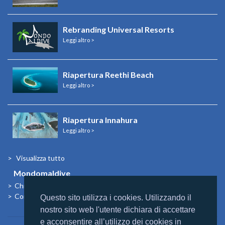
Rebranding Universal Resorts
Leggi altro >
Riapertura Reethi Beach
Leggi altro >
Riapertura Innahura
Leggi altro >
Visualizza tutto
Mondomaldive
Chi siamo
Contatti
Questo sito utilizza i cookies. Utilizzando il
nostro sito web l'utente dichiara di accettare
e acconsentire all’utilizzo dei cookies in