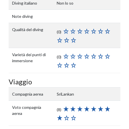
Diving italiano
Non lo so
Note diving
Qualità del diving
(0)
Varietà dei punti di
(0)
immersione
Viaggio
Compagnia aerea
SriLankan
Voto compagnia
(8)
aerea