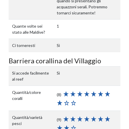
quando si presentano gli
acquazzoni serali. Potremmo
tornarci sicuramente!
Quante volte sei
1
stato alle Maldive?
Ci torneresti
Sì
Barriera corallina del Villaggio
Si accede facilmente
Sì
al reef
Quantità/colore
(8)
coralli
Quantità/varietà
(9)
pesci