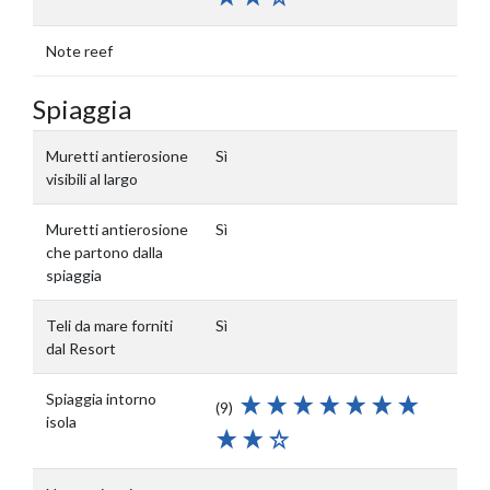
Note reef
Spiaggia
Muretti antierosione
Sì
visibili al largo
Muretti antierosione
Sì
che partono dalla
spiaggia
Teli da mare forniti
Sì
dal Resort
Spiaggia intorno
(9)
isola