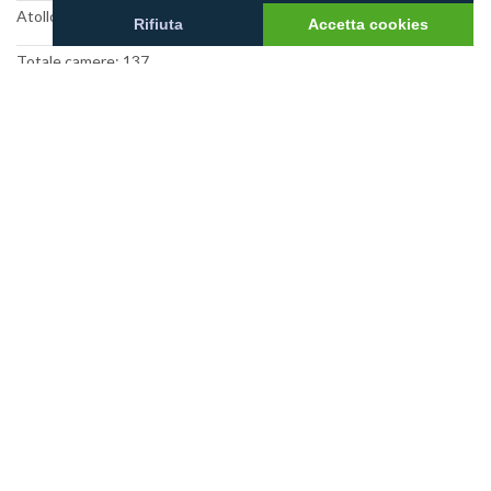
Atollo: Male Nord
Rifiuta
Accetta cookies
Totale camere: 137
Estensione del reef: 2
Dimensione isola (m): 400x190
Categoria resort:
Foto villaggio
Mappa villaggio
Recensioni utenti
Racconti utenti