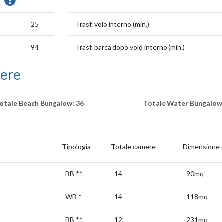
i
25
Trasf. volo interno (min.)
94
Trasf. barca dopo volo interno (min.)
mere
otale Beach Bungalow: 36
Totale Water Bungalow
Tipologia
Totale camere
Dimensione 
BB
**
14
90mq
WB
*
14
118mq
BB
**
12
231mq