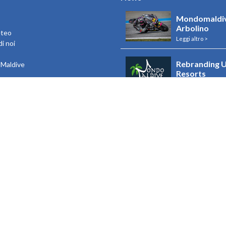
Mondomaldiv
Arbolino
eteo
Leggi altro >
i noi
Rebranding U
e Maldive
Resorts
Leggi altro >
Riapertura R
Leggi altro >
Riapertura I
Leggi altro >
Visualizza tutto