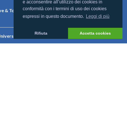
e acconsentire all’utilizzo dei cookies in
Chi siamo
conformità con i termini di uso dei cookies
e & Tony
Contatti
espressi in questo documento.
Leggi di più
Rifiuta
Accetta cookies
niversal
eethi Beach
nnahura