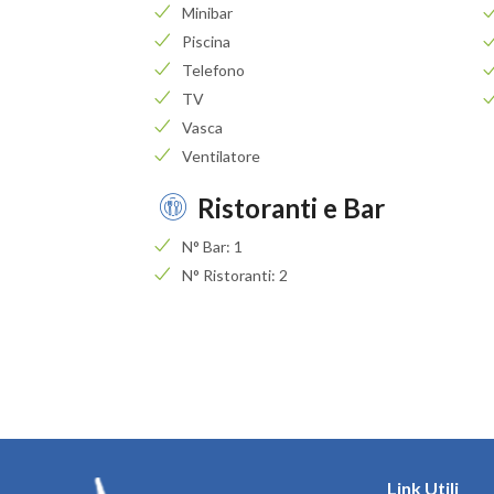
Minibar
Piscina
Telefono
TV
Vasca
Ventilatore
Ristoranti e Bar
N° Bar: 1
N° Ristoranti: 2
Link Utili