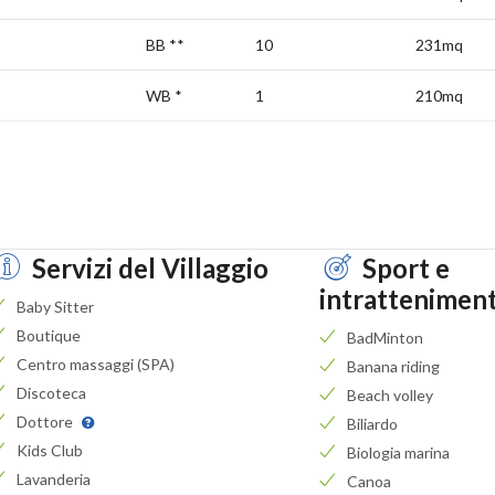
BB
**
10
231mq
WB
*
1
210mq
Servizi del Villaggio
Sport e
intrattenimen
Baby Sitter
Boutique
BadMinton
Centro massaggi (SPA)
Banana riding
Discoteca
Beach volley
Dottore
Biliardo
Kids Club
Biologia marina
Lavanderia
Canoa