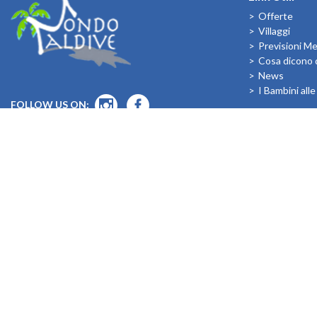
Offerte
Villaggi
Previsioni M
Cosa dicono d
News
I Bambini all
FOLLOW US ON: