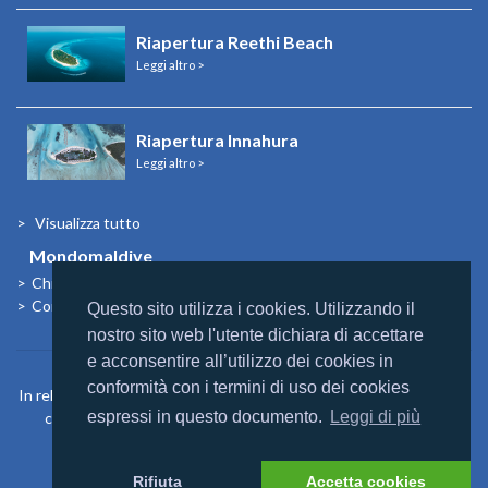
Riapertura Reethi Beach
Leggi altro >
Riapertura Innahura
Leggi altro >
Visualizza tutto
Mondomaldive
Chi siamo
Contatti
Questo sito utilizza i cookies. Utilizzando il
nostro sito web l'utente dichiara di accettare
e acconsentire all’utilizzo dei cookies in
conformità con i termini di uso dei cookies
In relazione agli aiuti di Stato e aiuti de Minimis, si rimanda a quanto
espressi in questo documento.
Leggi di più
contenuto nel “Registro nazionale degli aiuti di Stato” di cui
all’articolo 52 L. 234/2012
https://www.rna.gov.it/sites/PortaleRNA/it_IT/home
Rifiuta
Accetta cookies