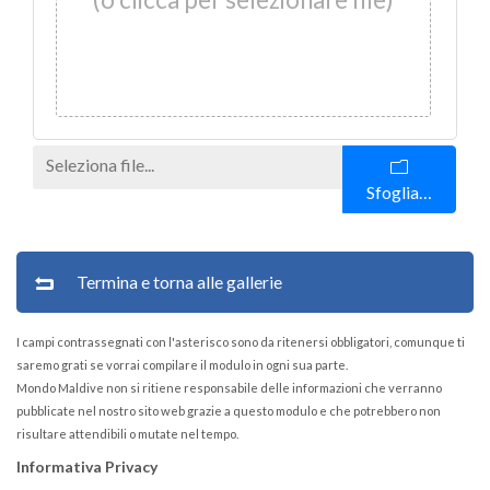
Sfoglia…
Termina e torna alle gallerie
I campi contrassegnati con l'asterisco sono da ritenersi obbligatori, comunque ti
saremo grati se vorrai compilare il modulo in ogni sua parte.
Mondo Maldive non si ritiene responsabile delle informazioni che verranno
pubblicate nel nostro sito web grazie a questo modulo e che potrebbero non
risultare attendibili o mutate nel tempo.
Informativa Privacy