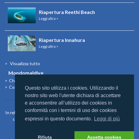
Riapertura Reethi Beach
Leggi altro >
Riapertura Innahura
Leggi altro >
Visualizza tutto
Mondomaldive
Chi siamo
Contatti
Questo sito utilizza i cookies. Utilizzando il
nostro sito web l'utente dichiara di accettare
e acconsentire all’utilizzo dei cookies in
conformità con i termini di uso dei cookies
In relazione agli aiuti di Stato e aiuti de Minimis, si rimanda a quanto
espressi in questo documento.
Leggi di più
contenuto nel “Registro nazionale degli aiuti di Stato” di cui
all’articolo 52 L. 234/2012
https://www.rna.gov.it/sites/PortaleRNA/it_IT/home
Rifiuta
Accetta cookies