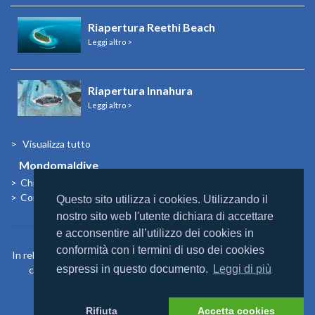
Riapertura Reethi Beach
Leggi altro >
Riapertura Innahura
Leggi altro >
Visualizza tutto
Mondomaldive
Chi siamo
Contatti
Questo sito utilizza i cookies. Utilizzando il
nostro sito web l'utente dichiara di accettare
e acconsentire all’utilizzo dei cookies in
conformità con i termini di uso dei cookies
In relazione agli aiuti di Stato e aiuti de Minimis, si rimanda a quanto
espressi in questo documento.
Leggi di più
contenuto nel “Registro nazionale degli aiuti di Stato” di cui
all’articolo 52 L. 234/2012
https://www.rna.gov.it/sites/PortaleRNA/it_IT/home
Rifiuta
Accetta cookies