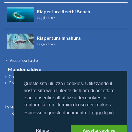
Riapertura Reethi Beach
Leggi altro >
Riapertura Innahura
Leggi altro >
Visualizza tutto
Mondomaldive
Chi siamo
Contatti
Questo sito utilizza i cookies. Utilizzando il
nostro sito web l'utente dichiara di accettare
e acconsentire all’utilizzo dei cookies in
conformità con i termini di uso dei cookies
In relazione agli aiuti di Stato e aiuti de Minimis, si rimanda a quanto
espressi in questo documento.
Leggi di più
contenuto nel “Registro nazionale degli aiuti di Stato” di cui
all’articolo 52 L. 234/2012
https://www.rna.gov.it/sites/PortaleRNA/it_IT/home
Rifiuta
Accetta cookies