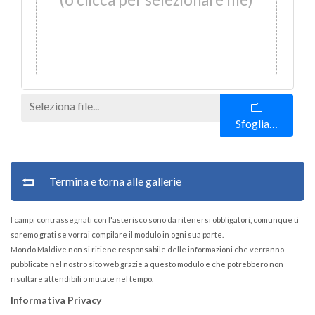
Sfoglia…
Termina e torna alle gallerie
I campi contrassegnati con l'asterisco sono da ritenersi obbligatori, comunque ti
saremo grati se vorrai compilare il modulo in ogni sua parte.
Mondo Maldive non si ritiene responsabile delle informazioni che verranno
pubblicate nel nostro sito web grazie a questo modulo e che potrebbero non
risultare attendibili o mutate nel tempo.
Informativa Privacy