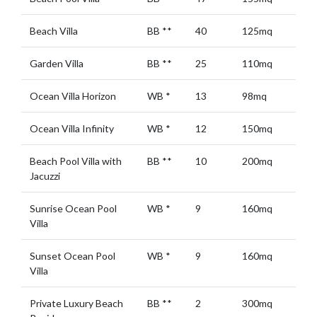
Beach Villa
BB
**
40
125mq
Garden Villa
BB
**
25
110mq
Ocean Villa Horizon
WB
*
13
98mq
Ocean Villa Infinity
WB
*
12
150mq
Beach Pool Villa with
BB
**
10
200mq
Jacuzzi
Sunrise Ocean Pool
WB
*
9
160mq
Villa
Sunset Ocean Pool
WB
*
9
160mq
Villa
Private Luxury Beach
BB
**
2
300mq