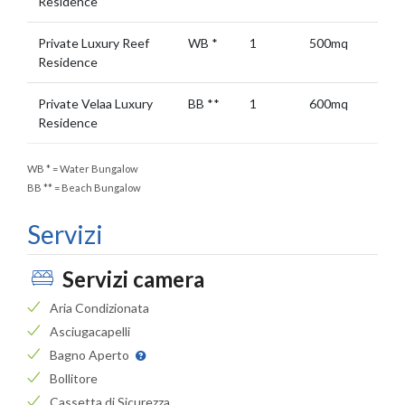
Residence
Private Luxury Reef
WB
*
1
500mq
Residence
Private Velaa Luxury
BB
**
1
600mq
Residence
WB
*
= Water Bungalow
BB
**
= Beach Bungalow
Servizi
Servizi camera
Aria Condizionata
Asciugacapelli
Bagno Aperto
Bollitore
Cassetta di Sicurezza