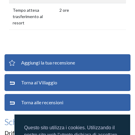
Tempo attesa
2 ore
trasferimento al
resort
Aggiungi la tua recensione
Torna al Villaggio
Torna alle recensioni
Scheda villaggio
Questo sito utilizza i cookies. Utilizzando il
Drift Thelu Veliga Retreat Maldives
nostro sito web l'utente dichiara di accettare