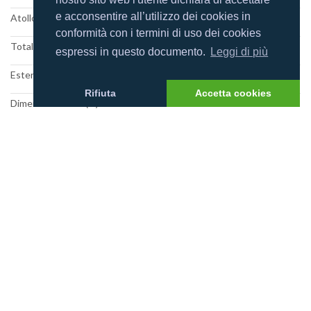
e acconsentire all’utilizzo dei cookies in
Atollo: Ari Sud
conformità con i termini di uso dei cookies
Totale camere: 30
espressi in questo documento.
Leggi di più
Estensione del reef: 3
Rifiuta
Accetta cookies
Dimensione isola (m): 150x115
Categoria resort:
Foto villaggio
Mappa villaggio
Recensioni utenti