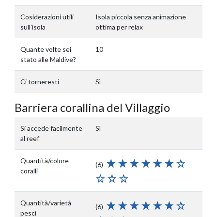
Cosiderazioni utili
Isola piccola senza animazione
sull'isola
ottima per relax
Quante volte sei
10
stato alle Maldive?
Ci torneresti
Sì
Barriera corallina del Villaggio
Si accede facilmente
Sì
al reef
Quantità/colore
(6)
coralli
Quantità/varietà
(6)
pesci