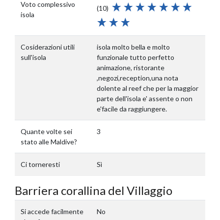
Voto complessivo
(10)
isola
Cosiderazioni utili
isola molto bella e molto
sull'isola
funzionale tutto perfetto
animazione, ristorante
,negozi,reception,una nota
dolente al reef che per la maggior
parte dell'isola e' assente o non
e'facile da raggiungere.
Quante volte sei
3
stato alle Maldive?
Ci torneresti
Sì
Barriera corallina del Villaggio
Si accede facilmente
No