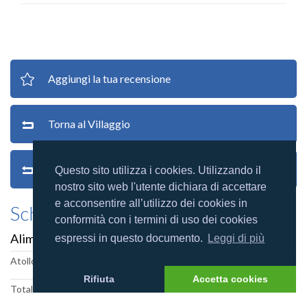
Aggiungi la tua recensione
Torna al Villaggio
Torna alle recensioni
Questo sito utilizza i cookies. Utilizzando il
nostro sito web l'utente dichiara di accettare
e acconsentire all’utilizzo dei cookies in
Scheda villaggio
conformità con i termini di uso dei cookies
Alimathà Maldives
espressi in questo documento.
Leggi di più
Atollo: Felidhoo
Rifiuta
Accetta cookies
Totale camere: 171