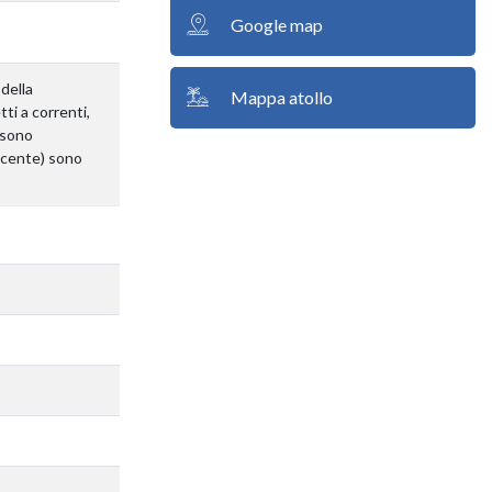
Google map
 della
Mappa atollo
ti a correnti,
n sono
diacente) sono