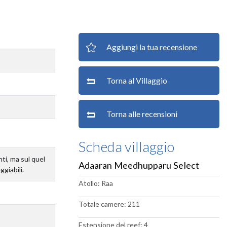
Aggiungi la tua recensione
Torna al Villaggio
Torna alle recensioni
Scheda villaggio
ti, ma sul quel
Adaaran Meedhupparu Select
ggiabili.
Atollo: Raa
Totale camere: 211
Estensione del reef: 4