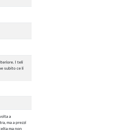
eriore. I teli
e subito ce li
volta a
a, ma a prezzi
scelta ma non