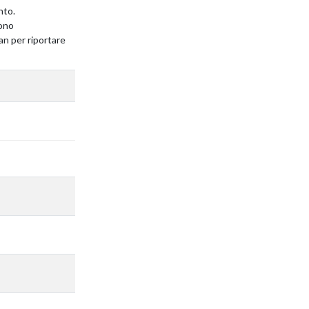
nto.
vono
man per riportare