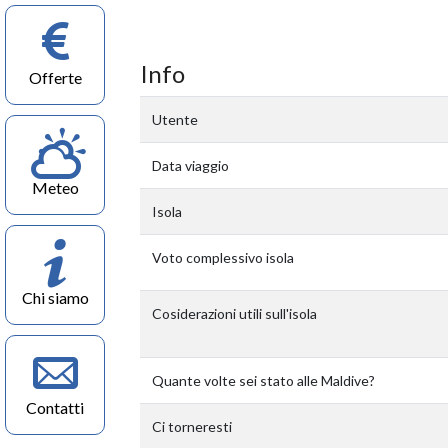
Info
Offerte
Utente
Data viaggio
Meteo
Isola
Voto complessivo isola
Chi siamo
Cosiderazioni utili sull'isola
Quante volte sei stato alle Maldive?
Contatti
Ci torneresti