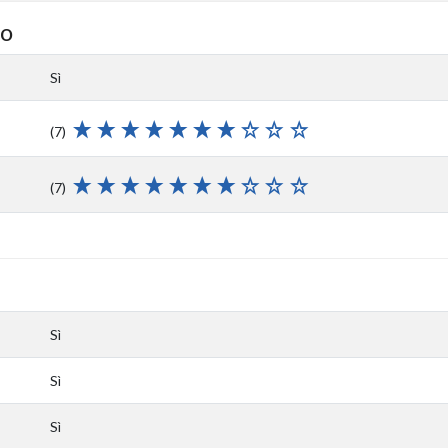
io
Sì
(7)
(7)
Sì
Sì
Sì