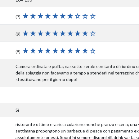
(7)
(9)
(9)
Camera ordinata e pulita; riassetto serale con tanto di riordino ult
della spiaggia non facevamo a tempo a stenderli nel terrazzino ch
stostituivano per il giorno dopo!
Sì
ristorante ottimo e vario a colazione nonchè pranzo e cena; una 
settimana propongono un barbecue di pesce con pagamento extr
assolutamente onesti. Spuntini sempre disponibili. drink vasta 