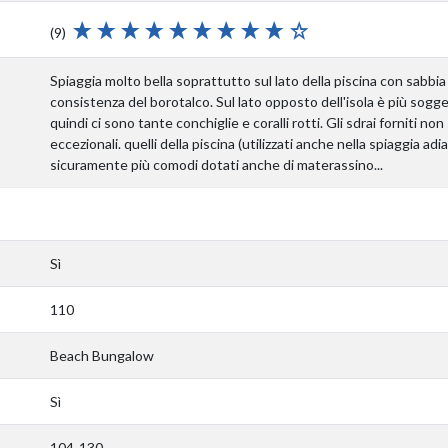
(9)
Spiaggia molto bella soprattutto sul lato della piscina con sabbia
consistenza del borotalco. Sul lato opposto dell'isola è più sogget
quindi ci sono tante conchiglie e coralli rotti. Gli sdrai forniti no
eccezionali. quelli della piscina (utilizzati anche nella spiaggia a
sicuramente più comodi dotati anche di materassino...
Sì
110
Beach Bungalow
Sì
104-130