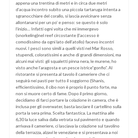
appena una trentina di metri e in circa due metri
d’acqua incontro subito una piccola tartaruga intenta a
sgranocchiare del corallo, si lascia avvicinare senza
allontanarsi per un po’ e penso: se questo è solo
l’inizio… Infatti ogni volta che mi immergevo
(snorkeling)nel reef circostante (l’accesso è
comodissimo da ogni lato dell’atollo) facevo incontri
nuovi. I pesci sono simili a quelli visti nel Mar Rosso,
stupendi, coloratissimi e anche di grandi dimensioni, ma
alcuni mai visti: gli squaletti pinna nera, le murene, ho
visto anche l’aragosta e un pesce istrice”gonfio”. Al
ristorante si presenta al tavolo il cameriere che ci
seguirà nei pasti per tutto il soggiorno (Shanis,
efficientissimo, il cibo non è proprio il punto forte, ma
non si muore certo di fame. Dopo il primo giorno,
decidiamo di farci portare la colazione in camera, che è
inclusa per gli overwater, basta lasciare il cartellino sulla
porta la sera prima. Scelta fantastica. La mattina alle
6,30 la luce saliva dalla vetrata sul pavimento e quando
arrivava il cameriere, ci lasciava la colazione sul tavolino
della terrazza, alzavi le veneziane e si presentava a noi