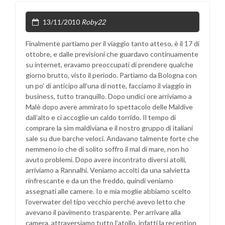
13/11/2010
Roby22
Finalmente partiamo per il viaggio tanto atteso, è il 17 di
ottobre, e dalle previsioni che guardavo continuamente
su internet, eravamo preoccupati di prendere qualche
giorno brutto, visto il periodo. Partiamo da Bologna con
un po’ di anticipo all’una di notte, facciamo il viaggio in
business, tutto tranquillo. Dopo undici ore arriviamo a
Malè dopo avere ammirato lo spettacolo delle Maldive
dall’alto e ci accoglie un caldo torrido. Il tempo di
comprare la sim maldiviana e il nostro gruppo di italiani
sale su due barche veloci. Andavano talmente forte che
nemmeno io che di solito soffro il mal di mare, non ho
avuto problemi. Dopo avere incontrato diversi atolli,
arriviamo a Rannalhi. Veniamo accolti da una salvietta
rinfrescante e da un the freddo, quindi veniamo
assegnati alle camere. Io e mia moglie abbiamo scelto
l’overwater del tipo vecchio perché avevo letto che
avevano il pavimento trasparente. Per arrivare alla
camera, attraversiamo tutto l’atollo, infatti la reception