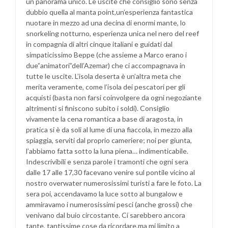
un panorama unico. Le uscite che consiglio sono senza
dubbio quella al manta point,un’esperienza fantastica
nuotare in mezzo ad una decina di enormi mante, lo
snorkeling notturno, esperienza unica nel nero del reef
in compagnia di altri cinque italiani e guidati dal
simpaticissimo Beppe (che assieme a Marco erano i
due”animatori”dell’Azemar) che ci accompagnava in
tutte le uscite. L’isola deserta è un’altra meta che
merita veramente, come l’isola dei pescatori per gli
acquisti (basta non farsi coinvolgere da ogni negoziante
altrimenti si finiscono subito i soldi). Consiglio
vivamente la cena romantica a base di aragosta, in
pratica si è da soli al lume di una fiaccola, in mezzo alla
spiaggia, serviti dal proprio cameriere; noi per giunta,
l’abbiamo fatta sotto la luna piena… indimenticabile.
Indescrivibili e senza parole i tramonti che ogni sera
dalle 17 alle 17,30 facevano venire sul pontile vicino al
nostro overwater numerosissimi turisti a fare le foto. La
sera poi, accendavamo la luce sotto al bungalow e
ammiravamo i numerosissimi pesci (anche grossi) che
venivano dal buio circostante. Ci sarebbero ancora
tante, tantissime cose da ricordare,ma mi limito a