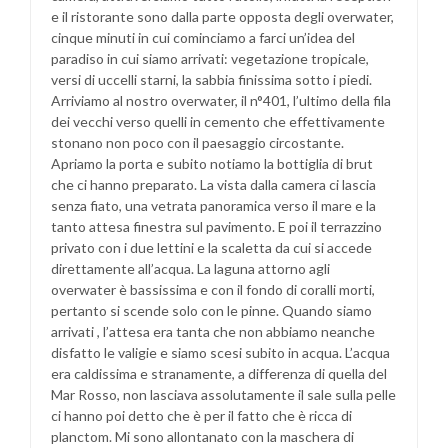
e il ristorante sono dalla parte opposta degli overwater,
cinque minuti in cui cominciamo a farci un’idea del
paradiso in cui siamo arrivati: vegetazione tropicale,
versi di uccelli starni, la sabbia finissima sotto i piedi.
Arriviamo al nostro overwater, il n°401, l’ultimo della fila
dei vecchi verso quelli in cemento che effettivamente
stonano non poco con il paesaggio circostante.
Apriamo la porta e subito notiamo la bottiglia di brut
che ci hanno preparato. La vista dalla camera ci lascia
senza fiato, una vetrata panoramica verso il mare e la
tanto attesa finestra sul pavimento. E poi il terrazzino
privato con i due lettini e la scaletta da cui si accede
direttamente all’acqua. La laguna attorno agli
overwater è bassissima e con il fondo di coralli morti,
pertanto si scende solo con le pinne. Quando siamo
arrivati , l’attesa era tanta che non abbiamo neanche
disfatto le valigie e siamo scesi subito in acqua. L’acqua
era caldissima e stranamente, a differenza di quella del
Mar Rosso, non lasciava assolutamente il sale sulla pelle
ci hanno poi detto che è per il fatto che è ricca di
planctom. Mi sono allontanato con la maschera di