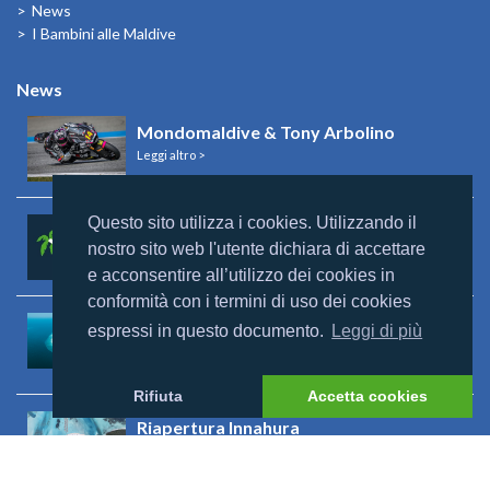
News
I Bambini alle Maldive
News
Mondomaldive & Tony Arbolino
Leggi altro >
Questo sito utilizza i cookies. Utilizzando il
Rebranding Universal Resorts
nostro sito web l'utente dichiara di accettare
Leggi altro >
e acconsentire all’utilizzo dei cookies in
conformità con i termini di uso dei cookies
Riapertura Reethi Beach
espressi in questo documento.
Leggi di più
Leggi altro >
Rifiuta
Accetta cookies
Riapertura Innahura
Leggi altro >