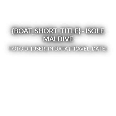
{BOAT_SHORT_TITLE} - ISOLE
MALDIVE
FOTO DI {USER} IN DATA {TRAVEL_DATE}