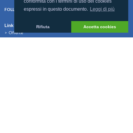
conformità con i termini di uso dei cookies
espressi in questo documento.
Leggi di più
FOLLOW US ON:
Link Utili
Rifiuta
Accetta cookies
Offerte
Villaggi
Previsioni Meteo
Cosa dicono di noi
News
I Bambini alle Maldive
News
Mondomaldive & Tony Arbolino
Leggi altro >
Rebranding Universal Resorts
Leggi altro >