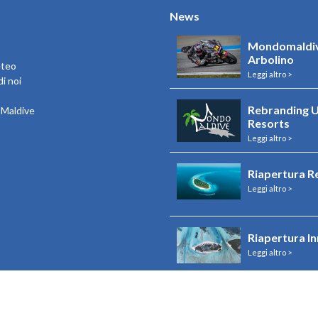
News
Mondomaldiv
Arbolino
eteo
Leggi altro >
i noi
Rebranding U
e Maldive
Resorts
Leggi altro >
Riapertura R
Leggi altro >
Riapertura I
Leggi altro >
Visualizza tutto