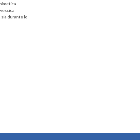
mimetica.
 vescica
 sia durante lo