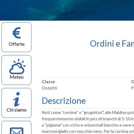
Ordini e Fam
Offerte
Meteo
Classe
O
Osteitti
P
Descrizione
Chi siamo
Noti come "corvine" o "grugnitori", alle Maldive po
frequentemente visibili in piccoli branchi di 5-10 in
a "pigiama" con strisce orizzontali bianche e nere 
marrone/giallo con macchie nere. Per la corvina ori