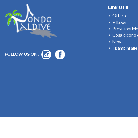
Link Utili
Offerte
Villaggi
Previsioni M
Cosa dicono d
News
I Bambini all
FOLLOW US ON: